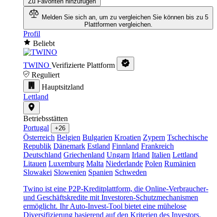
Zu Favoriten hinzufügen
Melden Sie sich an, um zu vergleichen
Sie können bis zu 5
Plattformen vergleichen.
Profil
Beliebt
TWINO
Verifizierte Plattform
Reguliert
Hauptsitzland
Lettland
Betriebsstätten
Portugal
+26
Österreich
Belgien
Bulgarien
Kroatien
Zypern
Tschechische
Republik
Dänemark
Estland
Finnland
Frankreich
Deutschland
Griechenland
Ungarn
Irland
Italien
Lettland
Litauen
Luxemburg
Malta
Niederlande
Polen
Rumänien
Slowakei
Slowenien
Spanien
Schweden
Twino ist eine P2P-Kreditplattform, die Online-Verbraucher-
und Geschäftskredite mit Investoren-Schutzmechanismen
ermöglicht. Ihr Auto-Invest-Tool bietet eine mühelose
Diversifizierung basierend auf den Kriterien des Investors.