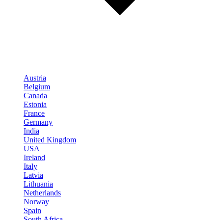
Austria
Belgium
Canada
Estonia
France
Germany
India
United Kingdom
USA
Ireland
Italy
Latvia
Lithuania
Netherlands
Norway
Spain
South Africa