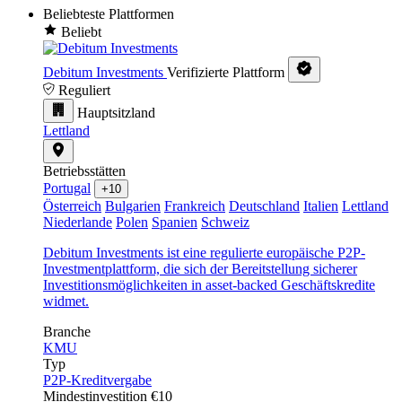
Beliebteste Plattformen
Beliebt
Debitum Investments
Verifizierte Plattform
Reguliert
Hauptsitzland
Lettland
Betriebsstätten
Portugal
+10
Österreich
Bulgarien
Frankreich
Deutschland
Italien
Lettland
Niederlande
Polen
Spanien
Schweiz
Debitum Investments ist eine regulierte europäische P2P-
Investmentplattform, die sich der Bereitstellung sicherer
Investitionsmöglichkeiten in asset-backed Geschäftskredite
widmet.
Branche
KMU
Typ
P2P-Kreditvergabe
Mindestinvestition
€10