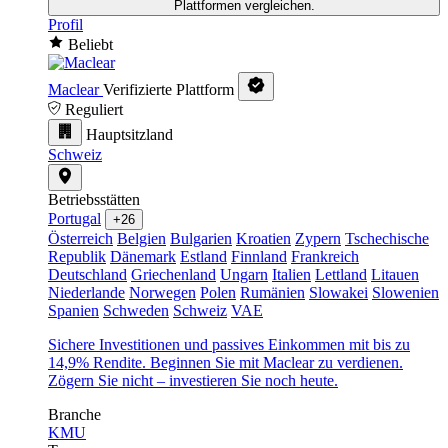
Plattformen vergleichen.
Profil
Beliebt
Maclear
Verifizierte Plattform
Reguliert
Hauptsitzland
Schweiz
Betriebsstätten
Portugal
+26
Österreich
Belgien
Bulgarien
Kroatien
Zypern
Tschechische
Republik
Dänemark
Estland
Finnland
Frankreich
Deutschland
Griechenland
Ungarn
Italien
Lettland
Litauen
Niederlande
Norwegen
Polen
Rumänien
Slowakei
Slowenien
Spanien
Schweden
Schweiz
VAE
Sichere Investitionen und passives Einkommen mit bis zu
14,9% Rendite. Beginnen Sie mit Maclear zu verdienen.
Zögern Sie nicht – investieren Sie noch heute.
Branche
KMU