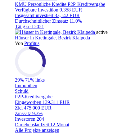
KMU
Persönliche Kredite
P2P-Kreditvergabe
Verfügbare Investition
9,358 EUR
Insgesamt investiert
33,142 EUR
Durchschnittlicher Zinssatz
11.0%
Tätig seit
2021
active
Häuser in Kretingale, Bezirk Klaipeda
Von
Profitus
29%
71% links
Immobilien
Schuld
P2P-Kreditvergabe
Eingeworben
139,311 EUR
Ziel
475,000 EUR
Zinssatz
9.3%
Investoren
204
Darlehenslaufzeit
12 Monat
Alle Projekte anzeigen