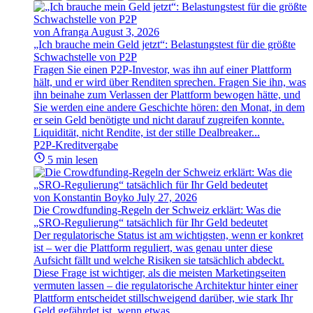
von Afranga
August 3, 2026
„Ich brauche mein Geld jetzt“: Belastungstest für die größte
Schwachstelle von P2P
Fragen Sie einen P2P-Investor, was ihn auf einer Plattform
hält, und er wird über Renditen sprechen. Fragen Sie ihn, was
ihn beinahe zum Verlassen der Plattform bewogen hätte, und
Sie werden eine andere Geschichte hören: den Monat, in dem
er sein Geld benötigte und nicht darauf zugreifen konnte.
Liquidität, nicht Rendite, ist der stille Dealbreaker...
P2P-Kreditvergabe
5 min lesen
von Konstantin Boyko
July 27, 2026
Die Crowdfunding-Regeln der Schweiz erklärt: Was die
„SRO-Regulierung“ tatsächlich für Ihr Geld bedeutet
Der regulatorische Status ist am wichtigsten, wenn er konkret
ist – wer die Plattform reguliert, was genau unter diese
Aufsicht fällt und welche Risiken sie tatsächlich abdeckt.
Diese Frage ist wichtiger, als die meisten Marketingseiten
vermuten lassen – die regulatorische Architektur hinter einer
Plattform entscheidet stillschweigend darüber, wie stark Ihr
Geld gefährdet ist, wenn etwas...