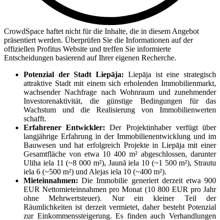
CrowdSpace haftet nicht für die Inhalte, die in diesem Angebot
präsentiert werden. Überprüfen Sie die Informationen auf der
offiziellen Profitus Website und treffen Sie informierte
Entscheidungen basierend auf Ihrer eigenen Recherche.
Potenzial der Stadt Liepāja:
Liepāja ist eine strategisch
attraktive Stadt mit einem sich erholenden Immobilienmarkt,
wachsender Nachfrage nach Wohnraum und zunehmender
Investorenaktivität, die günstige Bedingungen für das
Wachstum und die Realisierung von Immobilienwerten
schafft.
Erfahrener Entwickler:
Der Projektinhaber verfügt über
langjährige Erfahrung in der Immobilienentwicklung und im
Bauwesen und hat erfolgreich Projekte in Liepāja mit einer
Gesamtfläche von etwa 10 400 m² abgeschlossen, darunter
Uliha iela 11 (~8 000 m²), Jaunā iela 10 (~1 500 m²), Strautu
iela 6 (~500 m²) und Alejas iela 10 (~400 m²).
Mieteinnahmen:
Die Immobilie generiert derzeit etwa 900
EUR Nettomieteinnahmen pro Monat (10 800 EUR pro Jahr
ohne Mehrwertsteuer). Nur ein kleiner Teil der
Räumlichkeiten ist derzeit vermietet, daher besteht Potenzial
zur Einkommenssteigerung. Es finden auch Verhandlungen