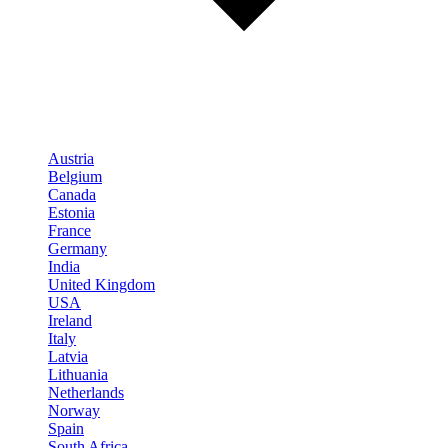
Austria
Belgium
Canada
Estonia
France
Germany
India
United Kingdom
USA
Ireland
Italy
Latvia
Lithuania
Netherlands
Norway
Spain
South Africa