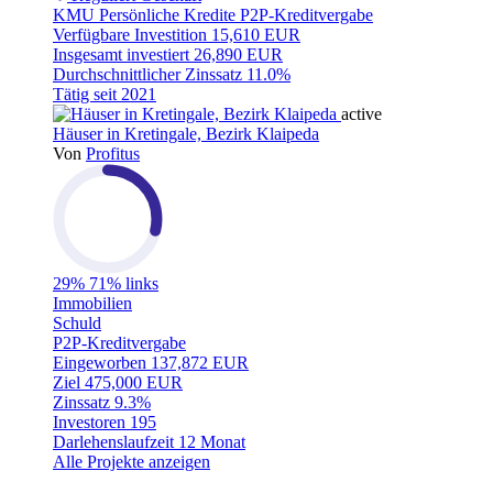
KMU
Persönliche Kredite
P2P-Kreditvergabe
Verfügbare Investition
15,610 EUR
Insgesamt investiert
26,890 EUR
Durchschnittlicher Zinssatz
11.0%
Tätig seit
2021
active
Häuser in Kretingale, Bezirk Klaipeda
Von
Profitus
29%
71% links
Immobilien
Schuld
P2P-Kreditvergabe
Eingeworben
137,872 EUR
Ziel
475,000 EUR
Zinssatz
9.3%
Investoren
195
Darlehenslaufzeit
12 Monat
Alle Projekte anzeigen