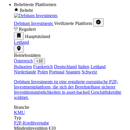
Beliebteste Plattformen
Beliebt
Debitum Investments
Verifizierte Plattform
Reguliert
Hauptsitzland
Lettland
Betriebsstätten
Österreich
+10
Bulgarien
Frankreich
Deutschland
Italien
Lettland
Niederlande
Polen
Portugal
Spanien
Schweiz
Debitum Investments ist eine regulierte europäische P2P-
Investmentplattform, die sich der Bereitstellung sicherer
Investitionsmöglichkeiten in asset-backed Geschäftskredite
widmet.
Branche
KMU
Typ
P2P-Kreditvergabe
Mindestinvestition
€10