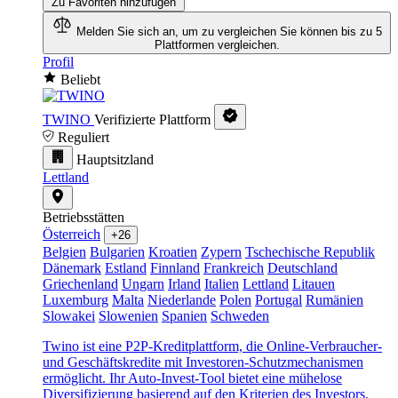
Zu Favoriten hinzufügen
Melden Sie sich an, um zu vergleichen
Sie können bis zu 5
Plattformen vergleichen.
Profil
Beliebt
TWINO
Verifizierte Plattform
Reguliert
Hauptsitzland
Lettland
Betriebsstätten
Österreich
+26
Belgien
Bulgarien
Kroatien
Zypern
Tschechische Republik
Dänemark
Estland
Finnland
Frankreich
Deutschland
Griechenland
Ungarn
Irland
Italien
Lettland
Litauen
Luxemburg
Malta
Niederlande
Polen
Portugal
Rumänien
Slowakei
Slowenien
Spanien
Schweden
Twino ist eine P2P-Kreditplattform, die Online-Verbraucher-
und Geschäftskredite mit Investoren-Schutzmechanismen
ermöglicht. Ihr Auto-Invest-Tool bietet eine mühelose
Diversifizierung basierend auf den Kriterien des Investors.