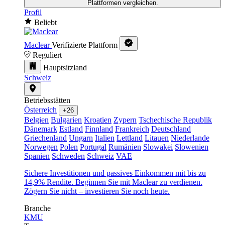
Plattformen vergleichen.
Profil
Beliebt
Maclear
Verifizierte Plattform
Reguliert
Hauptsitzland
Schweiz
Betriebsstätten
Österreich
+26
Belgien
Bulgarien
Kroatien
Zypern
Tschechische Republik
Dänemark
Estland
Finnland
Frankreich
Deutschland
Griechenland
Ungarn
Italien
Lettland
Litauen
Niederlande
Norwegen
Polen
Portugal
Rumänien
Slowakei
Slowenien
Spanien
Schweden
Schweiz
VAE
Sichere Investitionen und passives Einkommen mit bis zu
14,9% Rendite. Beginnen Sie mit Maclear zu verdienen.
Zögern Sie nicht – investieren Sie noch heute.
Branche
KMU