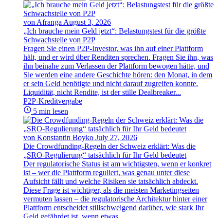
von Afranga
August 3, 2026
„Ich brauche mein Geld jetzt“: Belastungstest für die größte
Schwachstelle von P2P
Fragen Sie einen P2P-Investor, was ihn auf einer Plattform
hält, und er wird über Renditen sprechen. Fragen Sie ihn, was
ihn beinahe zum Verlassen der Plattform bewogen hätte, und
Sie werden eine andere Geschichte hören: den Monat, in dem
er sein Geld benötigte und nicht darauf zugreifen konnte.
Liquidität, nicht Rendite, ist der stille Dealbreaker...
P2P-Kreditvergabe
5 min lesen
von Konstantin Boyko
July 27, 2026
Die Crowdfunding-Regeln der Schweiz erklärt: Was die
„SRO-Regulierung“ tatsächlich für Ihr Geld bedeutet
Der regulatorische Status ist am wichtigsten, wenn er konkret
ist – wer die Plattform reguliert, was genau unter diese
Aufsicht fällt und welche Risiken sie tatsächlich abdeckt.
Diese Frage ist wichtiger, als die meisten Marketingseiten
vermuten lassen – die regulatorische Architektur hinter einer
Plattform entscheidet stillschweigend darüber, wie stark Ihr
Geld gefährdet ist, wenn etwas...