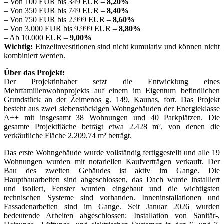
– Von 100 EUR bis 349 EUR –
8,20%
– Von 350 EUR bis 749 EUR –
8,40%
– Von 750 EUR bis 2.999 EUR –
8,60%
– Von 3.000 EUR bis 9.999 EUR –
8,80%
– Ab 10.000 EUR –
9,00%
Wichtig:
Einzelinvestitionen sind nicht kumulativ und können nicht
kombiniert werden.
Über das Projekt:
Der Projektinhaber setzt die Entwicklung eines
Mehrfamilienwohnprojekts auf einem im Eigentum befindlichen
Grundstück an der Žeimenos g. 149, Kaunas, fort. Das Projekt
besteht aus zwei siebenstöckigen Wohngebäuden der Energieklasse
A++ mit insgesamt 38 Wohnungen und 40 Parkplätzen. Die
gesamte Projektfläche beträgt etwa 2.428 m², von denen die
verkäufliche Fläche 2.209,74 m² beträgt.
Das erste Wohngebäude wurde vollständig fertiggestellt und alle 19
Wohnungen wurden mit notariellen Kaufverträgen verkauft. Der
Bau des zweiten Gebäudes ist aktiv im Gange. Die
Hauptbauarbeiten sind abgeschlossen, das Dach wurde installiert
und isoliert, Fenster wurden eingebaut und die wichtigsten
technischen Systeme sind vorhanden. Inneninstallationen und
Fassadenarbeiten sind im Gange. Seit Januar 2026 wurden
bedeutende Arbeiten abgeschlossen: Installation von Sanitär-,