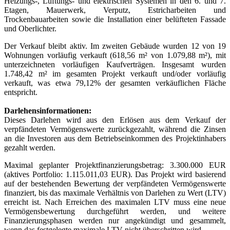
Heizungs-, Lüftungs- und elektrischen Systemen in den 6. und 7.
Etagen, Mauerwerk, Verputz, Estricharbeiten und
Trockenbauarbeiten sowie die Installation einer belüfteten Fassade
und Oberlichter.
Der Verkauf bleibt aktiv. Im zweiten Gebäude wurden 12 von 19
Wohnungen vorläufig verkauft (618,56 m² von 1.079,88 m²), mit
unterzeichneten vorläufigen Kaufverträgen. Insgesamt wurden
1.748,42 m² im gesamten Projekt verkauft und/oder vorläufig
verkauft, was etwa 79,12% der gesamten verkäuflichen Fläche
entspricht.
Darlehensinformationen:
Dieses Darlehen wird aus den Erlösen aus dem Verkauf der
verpfändeten Vermögenswerte zurückgezahlt, während die Zinsen
an die Investoren aus dem Betriebseinkommen des Projektinhabers
gezahlt werden.
Maximal geplanter Projektfinanzierungsbetrag: 3.300.000 EUR
(aktives Portfolio: 1.115.011,03 EUR). Das Projekt wird basierend
auf der bestehenden Bewertung der verpfändeten Vermögenswerte
finanziert, bis das maximale Verhältnis von Darlehen zu Wert (LTV)
erreicht ist. Nach Erreichen des maximalen LTV muss eine neue
Vermögensbewertung durchgeführt werden, und weitere
Finanzierungsphasen werden nur angekündigt und gesammelt,
wenn das festgelegte maximale LTV nicht überschritten wird.