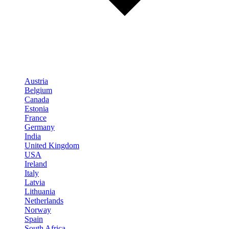
Austria
Belgium
Canada
Estonia
France
Germany
India
United Kingdom
USA
Ireland
Italy
Latvia
Lithuania
Netherlands
Norway
Spain
South Africa