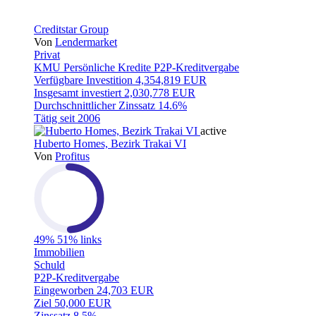
Creditstar Group
Von
Lendermarket
Privat
KMU
Persönliche Kredite
P2P-Kreditvergabe
Verfügbare Investition
4,354,819 EUR
Insgesamt investiert
2,030,778 EUR
Durchschnittlicher Zinssatz
14.6%
Tätig seit
2006
active
Huberto Homes, Bezirk Trakai VI
Von
Profitus
49%
51% links
Immobilien
Schuld
P2P-Kreditvergabe
Eingeworben
24,703 EUR
Ziel
50,000 EUR
Zinssatz
8.5%