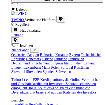
Plattformen vergleichen.
Profil
Beliebt
TWINO
Verifizierte Plattform
Reguliert
Hauptsitzland
Lettland
Betriebsstätten
Niederlande
+26
Österreich
Belgien
Bulgarien
Kroatien
Zypern
Tschechische
Republik
Dänemark
Estland
Finnland
Frankreich
Deutschland
Griechenland
Ungarn
Irland
Italien
Lettland
Litauen
Luxemburg
Malta
Polen
Portugal
Rumänien
Slowakei
Slowenien
Spanien
Schweden
Twino ist eine P2P-Kreditplattform, die Online-Verbraucher-
und Geschäftskredite mit Investoren-Schutzmechanismen
ermöglicht. Ihr Auto-Invest-Tool bietet eine mühelose
Diversifizierung basierend auf den Kriterien des Investors.
Branche
Immobilien
Persönliche Kredite