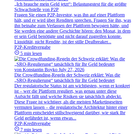
„Ich brauche mein Geld jetzt“: Belastungstest für die größte
Schwachstelle von P2P
Fragen Sie einen P2P-Investor, was ihn auf einer Plattform
hält, und er wird über Renditen sprechen. Fragen Sie ihn, was
ihn beinahe zum Verlassen der Plattform bewogen hätte, und
Sie werden eine andere Geschichte hören: den Monat, in dem
er sein Geld benötigte und nicht darauf zugreifen konnte.
Liquidität, nicht Rendite, ist der stille Dealbreaker...
P2P-Kreditvergabe
5 min lesen
von Konstantin Boyko
July 27, 2026
Die Crowdfunding-Regeln der Schweiz erklärt: Was die
„SRO-Regulierung“ tatsächlich für Ihr Geld bedeutet
Der regulatorische Status ist am wichtigsten, wenn er konkret
ist – wer die Plattform reguliert, was genau unter diese
Aufsicht fällt und welche Risiken sie tatsächlich abdeckt.
Diese Frage ist wichtiger, als die meisten Marketingseiten
vermuten lassen – die regulatorische Architektur hinter einer
Plattform entscheidet stillschweigend darüber, wie stark Ihr
Geld gefährdet ist, wenn etwas...
P2P-Kreditvergabe
7 min lesen