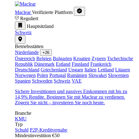
Maclear
Verifizierte Plattform
Reguliert
Hauptsitzland
Schweiz
Betriebsstätten
Niederlande
+26
Österreich
Belgien
Bulgarien
Kroatien
Zypern
Tschechische
Republik
Dänemark
Estland
Finnland
Frankreich
Deutschland
Griechenland
Ungarn
Italien
Lettland
Litauen
Norwegen
Polen
Portugal
Rumänien
Slowakei
Slowenien
Spanien
Schweden
Schweiz
VAE
Sichere Investitionen und passives Einkommen mit bis zu
14,9% Rendite. Beginnen Sie mit Maclear zu verdienen.
Zögern Sie nicht – investieren Sie noch heute.
Branche
KMU
Typ
Schuld
P2P-Kreditvergabe
Mindestinvestition
€50