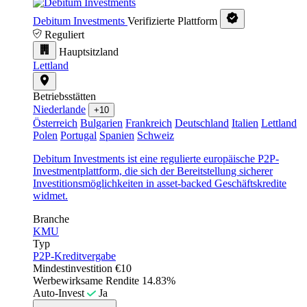
Debitum Investments
Verifizierte Plattform
Reguliert
Hauptsitzland
Lettland
Betriebsstätten
Niederlande
+10
Österreich
Bulgarien
Frankreich
Deutschland
Italien
Lettland
Polen
Portugal
Spanien
Schweiz
Debitum Investments ist eine regulierte europäische P2P-
Investmentplattform, die sich der Bereitstellung sicherer
Investitionsmöglichkeiten in asset-backed Geschäftskredite
widmet.
Branche
KMU
Typ
P2P-Kreditvergabe
Mindestinvestition
€10
Werbewirksame Rendite
14.83%
Auto-Invest
Ja