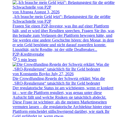
von Afranga
August 3, 2026
„Ich brauche mein Geld jetzt“: Belastungstest für die größte
Schwachstelle von P2P
Fragen Sie einen P2P-Investor, was ihn auf einer Plattform
hält, und er wird über Renditen sprechen. Fragen Sie ihn, was
ihn beinahe zum Verlassen der Plattform bewogen hätte, und
Sie werden eine andere Geschichte hören: den Monat, in dem
er sein Geld benötigte und nicht darauf zugreifen konnte.
Liquidität, nicht Rendite, ist der stille Dealbreaker...
P2P-Kreditvergabe
5 min lesen
von Konstantin Boyko
July 27, 2026
Die Crowdfunding-Regeln der Schweiz erklärt: Was die
„SRO-Regulierung“ tatsächlich für Ihr Geld bedeutet
Der regulatorische Status ist am wichtigsten, wenn er konkret
ist – wer die Plattform reguliert, was genau unter diese
Aufsicht fällt und welche Risiken sie tatsächlich abdeckt.
Diese Frage ist wichtiger, als die meisten Marketingseiten
vermuten lassen – die regulatorische Architektur hinter einer
Plattform entscheidet stillschweigend darüber, wie stark Ihr
Geld gefährdet ist, wenn etwas...