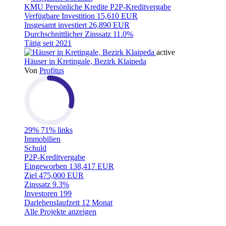
KMU
Persönliche Kredite
P2P-Kreditvergabe
Verfügbare Investition
15,610 EUR
Insgesamt investiert
26,890 EUR
Durchschnittlicher Zinssatz
11.0%
Tätig seit
2021
active
Häuser in Kretingale, Bezirk Klaipeda
Von
Profitus
29%
71% links
Immobilien
Schuld
P2P-Kreditvergabe
Eingeworben
138,417 EUR
Ziel
475,000 EUR
Zinssatz
9.3%
Investoren
199
Darlehenslaufzeit
12 Monat
Alle Projekte anzeigen