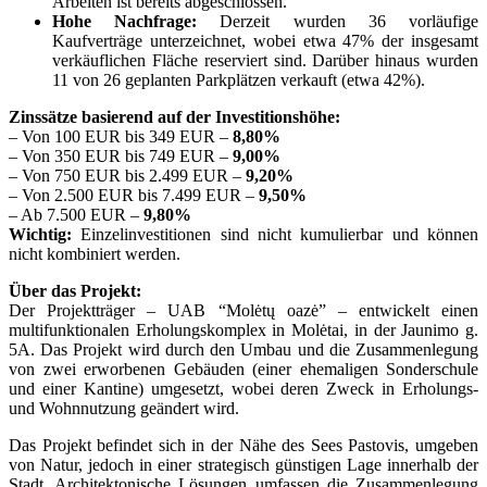
Arbeiten ist bereits abgeschlossen.
Hohe Nachfrage:
Derzeit wurden 36 vorläufige
Kaufverträge unterzeichnet, wobei etwa 47% der insgesamt
verkäuflichen Fläche reserviert sind. Darüber hinaus wurden
11 von 26 geplanten Parkplätzen verkauft (etwa 42%).
Zinssätze basierend auf der Investitionshöhe:
– Von 100 EUR bis 349 EUR –
8,80%
– Von 350 EUR bis 749 EUR –
9,00%
– Von 750 EUR bis 2.499 EUR –
9,20%
– Von 2.500 EUR bis 7.499 EUR –
9,50%
– Ab 7.500 EUR –
9,80%
Wichtig:
Einzelinvestitionen sind nicht kumulierbar und können
nicht kombiniert werden.
Über das Projekt:
Der Projektträger – UAB “Molėtų oazė” – entwickelt einen
multifunktionalen Erholungskomplex in Molėtai, in der Jaunimo g.
5A. Das Projekt wird durch den Umbau und die Zusammenlegung
von zwei erworbenen Gebäuden (einer ehemaligen Sonderschule
und einer Kantine) umgesetzt, wobei deren Zweck in Erholungs-
und Wohnnutzung geändert wird.
Das Projekt befindet sich in der Nähe des Sees Pastovis, umgeben
von Natur, jedoch in einer strategisch günstigen Lage innerhalb der
Stadt. Architektonische Lösungen umfassen die Zusammenlegung