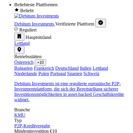
Beliebteste Plattformen
Beliebt
Debitum Investments
Verifizierte Plattform
Reguliert
Hauptsitzland
Lettland
Betriebsstätten
Österreich
+10
Bulgarien
Frankreich
Deutschland
Italien
Lettland
Niederlande
Polen
Portugal
Spanien
Schweiz
Debitum Investments ist eine regulierte europäische P2P-
Investmentplattform, die sich der Bereitstellung sicherer
Investitionsmöglichkeiten in asset-backed Geschäftskredite
widmet.
Branche
KMU
Typ
P2P-Kreditvergabe
Mindestinvestition
€10