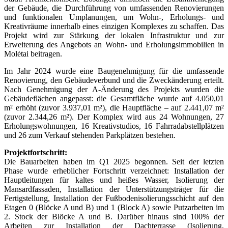
der Gebäude, die Durchführung von umfassenden Renovierungen
und funktionalen Umplanungen, um Wohn-, Erholungs- und
Kreativräume innerhalb eines einzigen Komplexes zu schaffen. Das
Projekt wird zur Stärkung der lokalen Infrastruktur und zur
Erweiterung des Angebots an Wohn- und Erholungsimmobilien in
Molėtai beitragen.
Im Jahr 2024 wurde eine Baugenehmigung für die umfassende
Renovierung, den Gebäudeverbund und die Zweckänderung erteilt.
Nach Genehmigung der A-Änderung des Projekts wurden die
Gebäudeflächen angepasst: die Gesamtfläche wurde auf 4.050,01
m² erhöht (zuvor 3.937,01 m²), die Hauptfläche – auf 2.441,07 m²
(zuvor 2.344,26 m²). Der Komplex wird aus 24 Wohnungen, 27
Erholungswohnungen, 16 Kreativstudios, 16 Fahrradabstellplätzen
und 26 zum Verkauf stehenden Parkplätzen bestehen.
Projektfortschritt:
Die Bauarbeiten haben im Q1 2025 begonnen. Seit der letzten
Phase wurde erheblicher Fortschritt verzeichnet: Installation der
Hauptleitungen für kaltes und heißes Wasser, Isolierung der
Mansardfassaden, Installation der Unterstützungsträger für die
Fertigstellung, Installation der Fußbodenisolierungsschicht auf den
Etagen 0 (Blöcke A und B) und 1 (Block A) sowie Putzarbeiten im
2. Stock der Blöcke A und B. Darüber hinaus sind 100% der
Arbeiten zur Installation der Dachterrasse (Isolierung,