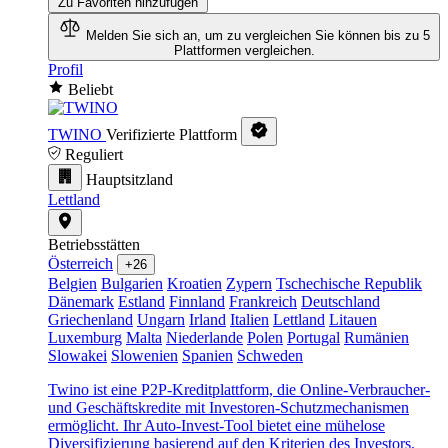
Zu Favoriten hinzufügen
Melden Sie sich an, um zu vergleichen
Sie können bis zu 5
Plattformen vergleichen.
Profil
Beliebt
TWINO
Verifizierte Plattform
Reguliert
Hauptsitzland
Lettland
Betriebsstätten
Österreich
+26
Belgien
Bulgarien
Kroatien
Zypern
Tschechische Republik
Dänemark
Estland
Finnland
Frankreich
Deutschland
Griechenland
Ungarn
Irland
Italien
Lettland
Litauen
Luxemburg
Malta
Niederlande
Polen
Portugal
Rumänien
Slowakei
Slowenien
Spanien
Schweden
Twino ist eine P2P-Kreditplattform, die Online-Verbraucher-
und Geschäftskredite mit Investoren-Schutzmechanismen
ermöglicht. Ihr Auto-Invest-Tool bietet eine mühelose
Diversifizierung basierend auf den Kriterien des Investors.