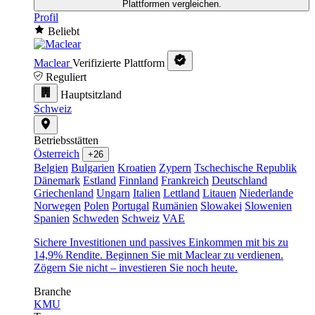
Plattformen vergleichen.
Profil
Beliebt
Maclear
Verifizierte Plattform
Reguliert
Hauptsitzland
Schweiz
Betriebsstätten
Österreich
+26
Belgien
Bulgarien
Kroatien
Zypern
Tschechische Republik
Dänemark
Estland
Finnland
Frankreich
Deutschland
Griechenland
Ungarn
Italien
Lettland
Litauen
Niederlande
Norwegen
Polen
Portugal
Rumänien
Slowakei
Slowenien
Spanien
Schweden
Schweiz
VAE
Sichere Investitionen und passives Einkommen mit bis zu
14,9% Rendite. Beginnen Sie mit Maclear zu verdienen.
Zögern Sie nicht – investieren Sie noch heute.
Branche
KMU