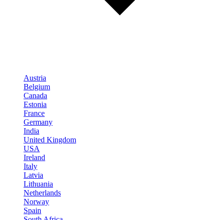
Austria
Belgium
Canada
Estonia
France
Germany
India
United Kingdom
USA
Ireland
Italy
Latvia
Lithuania
Netherlands
Norway
Spain
South Africa