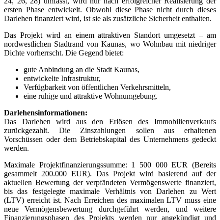
24, 26, 28) umfasst, wird nur nach erfolgreicher Realisierung der
ersten Phase entwickelt. Obwohl diese Phase nicht durch dieses
Darlehen finanziert wird, ist sie als zusätzliche Sicherheit enthalten.
Das Projekt wird an einem attraktiven Standort umgesetzt – am
nordwestlichen Stadtrand von Kaunas, wo Wohnbau mit niedriger
Dichte vorherrscht. Die Gegend bietet:
gute Anbindung an die Stadt Kaunas,
entwickelte Infrastruktur,
Verfügbarkeit von öffentlichen Verkehrsmitteln,
eine ruhige und attraktive Wohnumgebung.
Darlehensinformationen:
Das Darlehen wird aus den Erlösen des Immobilienverkaufs
zurückgezahlt. Die Zinszahlungen sollen aus erhaltenen
Vorschüssen oder dem Betriebskapital des Unternehmens gedeckt
werden.
Maximale Projektfinanzierungssumme: 1 500 000 EUR (Bereits
gesammelt 200.000 EUR). Das Projekt wird basierend auf der
aktuellen Bewertung der verpfändeten Vermögenswerte finanziert,
bis das festgelegte maximale Verhältnis von Darlehen zu Wert
(LTV) erreicht ist. Nach Erreichen des maximalen LTV muss eine
neue Vermögensbewertung durchgeführt werden, und weitere
Finanzierungsphasen des Projekts werden nur angekündigt und