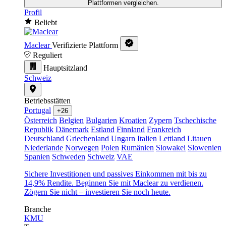
Plattformen vergleichen.
Profil
Beliebt
Maclear
Verifizierte Plattform
Reguliert
Hauptsitzland
Schweiz
Betriebsstätten
Portugal
+26
Österreich
Belgien
Bulgarien
Kroatien
Zypern
Tschechische
Republik
Dänemark
Estland
Finnland
Frankreich
Deutschland
Griechenland
Ungarn
Italien
Lettland
Litauen
Niederlande
Norwegen
Polen
Rumänien
Slowakei
Slowenien
Spanien
Schweden
Schweiz
VAE
Sichere Investitionen und passives Einkommen mit bis zu
14,9% Rendite. Beginnen Sie mit Maclear zu verdienen.
Zögern Sie nicht – investieren Sie noch heute.
Branche
KMU