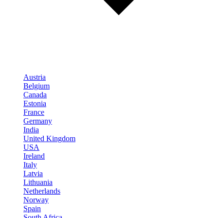
Austria
Belgium
Canada
Estonia
France
Germany
India
United Kingdom
USA
Ireland
Italy
Latvia
Lithuania
Netherlands
Norway
Spain
South Africa