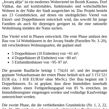
„Jovarų alėja“ ist ein modernes Wohnviertel im Bezirk Kaunas, Dorf
Vijūkai, das auf komfortables, funktionales und wirtschaftliches
Wohnen in der Nähe der Stadt ausgerichtet ist. Das Projekt besteht
aus 23 Grundstücken, auf denen ein niedrigdichtes Viertel von
Einzel- und Doppelhäusern entwickelt wird, das sowohl für junge
Familien als auch für diejenigen geeignet ist, die eine rationelle
Wohnlösung inmitten der Natur suchen.
Das Viertel wird in Phasen entwickelt. Die erste Phase umfasst den
Bau von 14 Wohnhäusern in der Jovarų Straße (Parzellen Nr. 3–20),
mit verschiedenen Wohnungsarten, die geplant sind:
5 Doppelhäuser (10 Einheiten) von ~61 m²;
4 Doppelhäuser (8 Einheiten) von ~80 m²;
5 Einfamilienhäuser von ~95–97 m².
Die gesamte Baufläche beträgt 1 734,61 m², und der insgesamt
geplante Verkaufsumsatz der ersten Phase beläuft sich auf 3 153 521
EUR (ca. 1 818 EUR/m² ohne MwSt.). Der Bau beginnt mit 5
Doppelhäusern. Es ist geplant, dass diese Immobilien innerhalb
eines Jahres einen Fertigstellungsgrad von 85 % erreichen, im
Immobilienregister eingetragen werden und vorläufige Kaufverträge
unterzeichnet werden.
Die zweite Phase, die die verbleibenden Grundstücke (Nr. 1, 2, 22,