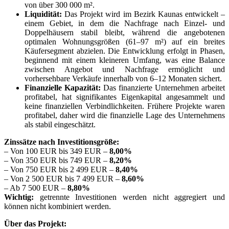
von über 300 000 m².
Liquidität:
Das Projekt wird im Bezirk Kaunas entwickelt –
einem Gebiet, in dem die Nachfrage nach Einzel- und
Doppelhäusern stabil bleibt, während die angebotenen
optimalen Wohnungsgrößen (61–97 m²) auf ein breites
Käufersegment abzielen. Die Entwicklung erfolgt in Phasen,
beginnend mit einem kleineren Umfang, was eine Balance
zwischen Angebot und Nachfrage ermöglicht und
vorhersehbare Verkäufe innerhalb von 6–12 Monaten sichert.
Finanzielle Kapazität:
Das finanzierte Unternehmen arbeitet
profitabel, hat signifikantes Eigenkapital angesammelt und
keine finanziellen Verbindlichkeiten. Frühere Projekte waren
profitabel, daher wird die finanzielle Lage des Unternehmens
als stabil eingeschätzt.
Zinssätze nach Investitionsgröße:
– Von 100 EUR bis 349 EUR –
8,00%
– Von 350 EUR bis 749 EUR –
8,20%
– Von 750 EUR bis 2 499 EUR –
8,40%
– Von 2 500 EUR bis 7 499 EUR –
8,60%
– Ab 7 500 EUR –
8,80%
Wichtig:
getrennte Investitionen werden nicht aggregiert und
können nicht kombiniert werden.
Über das Projekt: