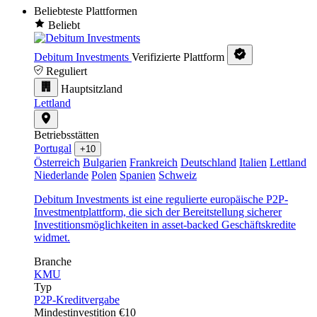
Beliebteste Plattformen
Beliebt
Debitum Investments
Verifizierte Plattform
Reguliert
Hauptsitzland
Lettland
Betriebsstätten
Portugal
+10
Österreich
Bulgarien
Frankreich
Deutschland
Italien
Lettland
Niederlande
Polen
Spanien
Schweiz
Debitum Investments ist eine regulierte europäische P2P-
Investmentplattform, die sich der Bereitstellung sicherer
Investitionsmöglichkeiten in asset-backed Geschäftskredite
widmet.
Branche
KMU
Typ
P2P-Kreditvergabe
Mindestinvestition
€10