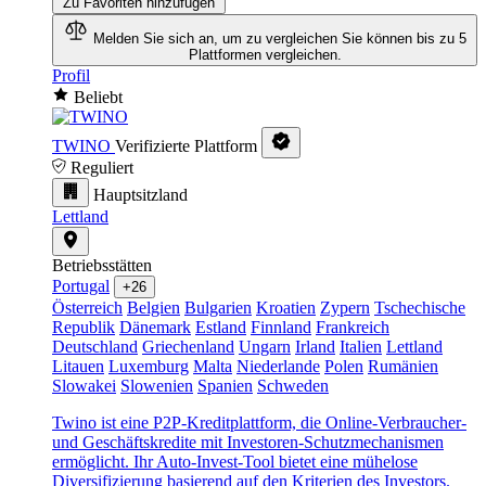
Zu Favoriten hinzufügen
Melden Sie sich an, um zu vergleichen
Sie können bis zu 5
Plattformen vergleichen.
Profil
Beliebt
TWINO
Verifizierte Plattform
Reguliert
Hauptsitzland
Lettland
Betriebsstätten
Portugal
+26
Österreich
Belgien
Bulgarien
Kroatien
Zypern
Tschechische
Republik
Dänemark
Estland
Finnland
Frankreich
Deutschland
Griechenland
Ungarn
Irland
Italien
Lettland
Litauen
Luxemburg
Malta
Niederlande
Polen
Rumänien
Slowakei
Slowenien
Spanien
Schweden
Twino ist eine P2P-Kreditplattform, die Online-Verbraucher-
und Geschäftskredite mit Investoren-Schutzmechanismen
ermöglicht. Ihr Auto-Invest-Tool bietet eine mühelose
Diversifizierung basierend auf den Kriterien des Investors.