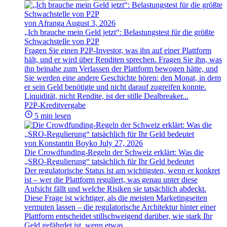
von Afranga
August 3, 2026
„Ich brauche mein Geld jetzt“: Belastungstest für die größte
Schwachstelle von P2P
Fragen Sie einen P2P-Investor, was ihn auf einer Plattform
hält, und er wird über Renditen sprechen. Fragen Sie ihn, was
ihn beinahe zum Verlassen der Plattform bewogen hätte, und
Sie werden eine andere Geschichte hören: den Monat, in dem
er sein Geld benötigte und nicht darauf zugreifen konnte.
Liquidität, nicht Rendite, ist der stille Dealbreaker...
P2P-Kreditvergabe
5 min lesen
von Konstantin Boyko
July 27, 2026
Die Crowdfunding-Regeln der Schweiz erklärt: Was die
„SRO-Regulierung“ tatsächlich für Ihr Geld bedeutet
Der regulatorische Status ist am wichtigsten, wenn er konkret
ist – wer die Plattform reguliert, was genau unter diese
Aufsicht fällt und welche Risiken sie tatsächlich abdeckt.
Diese Frage ist wichtiger, als die meisten Marketingseiten
vermuten lassen – die regulatorische Architektur hinter einer
Plattform entscheidet stillschweigend darüber, wie stark Ihr
Geld gefährdet ist, wenn etwas...