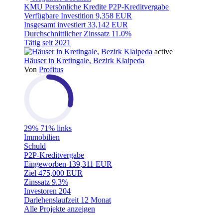
KMU
Persönliche Kredite
P2P-Kreditvergabe
Verfügbare Investition
9,358 EUR
Insgesamt investiert
33,142 EUR
Durchschnittlicher Zinssatz
11.0%
Tätig seit
2021
active
Häuser in Kretingale, Bezirk Klaipeda
Von
Profitus
29%
71% links
Immobilien
Schuld
P2P-Kreditvergabe
Eingeworben
139,311 EUR
Ziel
475,000 EUR
Zinssatz
9.3%
Investoren
204
Darlehenslaufzeit
12 Monat
Alle Projekte anzeigen