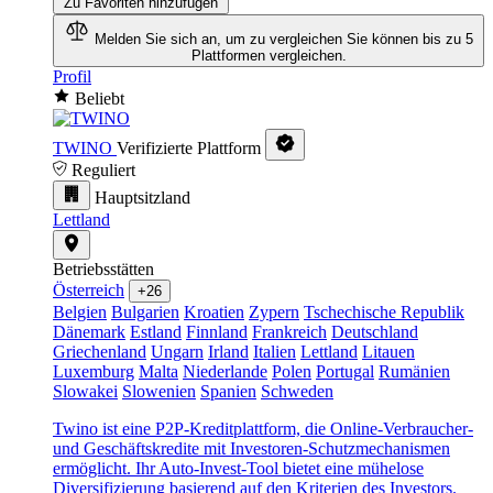
Zu Favoriten hinzufügen
Melden Sie sich an, um zu vergleichen
Sie können bis zu 5
Plattformen vergleichen.
Profil
Beliebt
TWINO
Verifizierte Plattform
Reguliert
Hauptsitzland
Lettland
Betriebsstätten
Österreich
+26
Belgien
Bulgarien
Kroatien
Zypern
Tschechische Republik
Dänemark
Estland
Finnland
Frankreich
Deutschland
Griechenland
Ungarn
Irland
Italien
Lettland
Litauen
Luxemburg
Malta
Niederlande
Polen
Portugal
Rumänien
Slowakei
Slowenien
Spanien
Schweden
Twino ist eine P2P-Kreditplattform, die Online-Verbraucher-
und Geschäftskredite mit Investoren-Schutzmechanismen
ermöglicht. Ihr Auto-Invest-Tool bietet eine mühelose
Diversifizierung basierend auf den Kriterien des Investors.