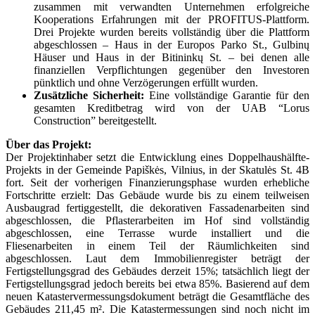
zusammen mit verwandten Unternehmen erfolgreiche
Kooperations Erfahrungen mit der PROFITUS-Plattform.
Drei Projekte wurden bereits vollständig über die Plattform
abgeschlossen – Haus in der Europos Parko St., Gulbinų
Häuser und Haus in der Bitininkų St. – bei denen alle
finanziellen Verpflichtungen gegenüber den Investoren
pünktlich und ohne Verzögerungen erfüllt wurden.
Zusätzliche Sicherheit:
Eine vollständige Garantie für den
gesamten Kreditbetrag wird von der UAB “Lorus
Construction” bereitgestellt.
Über das Projekt:
Der Projektinhaber setzt die Entwicklung eines Doppelhaushälfte-
Projekts in der Gemeinde Papiškės, Vilnius, in der Skatulės St. 4B
fort. Seit der vorherigen Finanzierungsphase wurden erhebliche
Fortschritte erzielt: Das Gebäude wurde bis zu einem teilweisen
Ausbaugrad fertiggestellt, die dekorativen Fassadenarbeiten sind
abgeschlossen, die Pflasterarbeiten im Hof sind vollständig
abgeschlossen, eine Terrasse wurde installiert und die
Fliesenarbeiten in einem Teil der Räumlichkeiten sind
abgeschlossen. Laut dem Immobilienregister beträgt der
Fertigstellungsgrad des Gebäudes derzeit 15%; tatsächlich liegt der
Fertigstellungsgrad jedoch bereits bei etwa 85%. Basierend auf dem
neuen Katastervermessungsdokument beträgt die Gesamtfläche des
Gebäudes 211,45 m². Die Katastermessungen sind noch nicht im