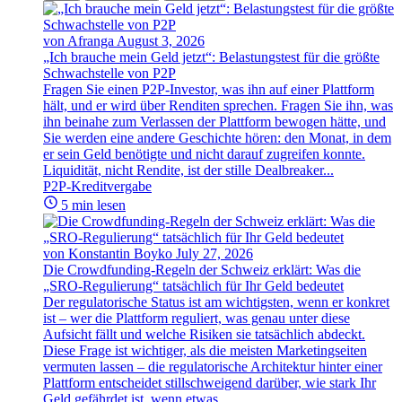
von Afranga
August 3, 2026
„Ich brauche mein Geld jetzt“: Belastungstest für die größte
Schwachstelle von P2P
Fragen Sie einen P2P-Investor, was ihn auf einer Plattform
hält, und er wird über Renditen sprechen. Fragen Sie ihn, was
ihn beinahe zum Verlassen der Plattform bewogen hätte, und
Sie werden eine andere Geschichte hören: den Monat, in dem
er sein Geld benötigte und nicht darauf zugreifen konnte.
Liquidität, nicht Rendite, ist der stille Dealbreaker...
P2P-Kreditvergabe
5 min lesen
von Konstantin Boyko
July 27, 2026
Die Crowdfunding-Regeln der Schweiz erklärt: Was die
„SRO-Regulierung“ tatsächlich für Ihr Geld bedeutet
Der regulatorische Status ist am wichtigsten, wenn er konkret
ist – wer die Plattform reguliert, was genau unter diese
Aufsicht fällt und welche Risiken sie tatsächlich abdeckt.
Diese Frage ist wichtiger, als die meisten Marketingseiten
vermuten lassen – die regulatorische Architektur hinter einer
Plattform entscheidet stillschweigend darüber, wie stark Ihr
Geld gefährdet ist, wenn etwas...