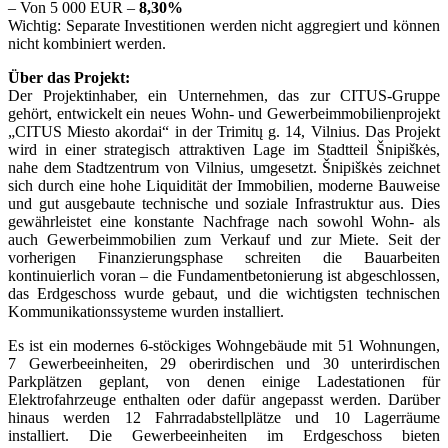
– Von 5 000 EUR –
8,30%
Wichtig: Separate Investitionen werden nicht aggregiert und können
nicht kombiniert werden.
Über das Projekt:
Der Projektinhaber, ein Unternehmen, das zur CITUS-Gruppe
gehört, entwickelt ein neues Wohn- und Gewerbeimmobilienprojekt
„CITUS Miesto akordai“ in der Trimitų g. 14, Vilnius. Das Projekt
wird in einer strategisch attraktiven Lage im Stadtteil Šnipiškės,
nahe dem Stadtzentrum von Vilnius, umgesetzt. Šnipiškės zeichnet
sich durch eine hohe Liquidität der Immobilien, moderne Bauweise
und gut ausgebaute technische und soziale Infrastruktur aus. Dies
gewährleistet eine konstante Nachfrage nach sowohl Wohn- als
auch Gewerbeimmobilien zum Verkauf und zur Miete. Seit der
vorherigen Finanzierungsphase schreiten die Bauarbeiten
kontinuierlich voran – die Fundamentbetonierung ist abgeschlossen,
das Erdgeschoss wurde gebaut, und die wichtigsten technischen
Kommunikationssysteme wurden installiert.
Es ist ein modernes 6-stöckiges Wohngebäude mit 51 Wohnungen,
7 Gewerbeeinheiten, 29 oberirdischen und 30 unterirdischen
Parkplätzen geplant, von denen einige Ladestationen für
Elektrofahrzeuge enthalten oder dafür angepasst werden. Darüber
hinaus werden 12 Fahrradabstellplätze und 10 Lagerräume
installiert. Die Gewerbeeinheiten im Erdgeschoss bieten