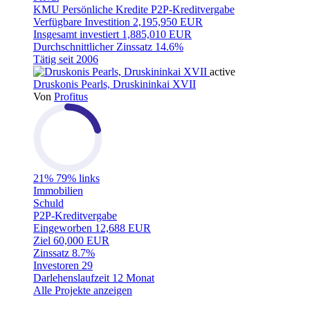
KMU
Persönliche Kredite
P2P-Kreditvergabe
Verfügbare Investition
2,195,950 EUR
Insgesamt investiert
1,885,010 EUR
Durchschnittlicher Zinssatz
14.6%
Tätig seit
2006
active
Druskonis Pearls, Druskininkai XVII
Von
Profitus
21%
79% links
Immobilien
Schuld
P2P-Kreditvergabe
Eingeworben
12,688 EUR
Ziel
60,000 EUR
Zinssatz
8.7%
Investoren
29
Darlehenslaufzeit
12 Monat
Alle Projekte anzeigen