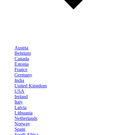
Austria
Belgium
Canada
Estonia
France
Germany
India
United Kingdom
USA
Ireland
Italy
Latvia
Lithuania
Netherlands
Norway
Spain
South Africa