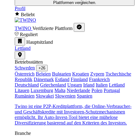
Plattformen vergleichen.
Profil
Beliebt
TWINO
Verifizierte Plattform
Reguliert
Hauptsitzland
Lettland
Betriebsstätten
Schweden
+26
Österreich
Belgien
Bulgarien
Kroatien
Zypern
Tschechische
Republik
Dänemark
Estland
Finnland
Frankreich
Deutschland
Griechenland
Ungarn
Irland
Italien
Lettland
Litauen
Luxemburg
Malta
Niederlande
Polen
Portugal
Rumänien
Slowakei
Slowenien
Spanien
Twino ist eine P2P-Kreditplattform, die Online-Verbraucher-
und Geschäftskredite mit Investoren-Schutzmechanismen
ermöglicht. Ihr Auto-Invest-Tool bietet eine mühelose
Diversifizierung basierend auf den Kriterien des Investors.
Branche