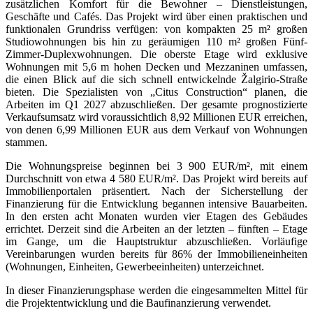
zusätzlichen Komfort für die Bewohner – Dienstleistungen,
Geschäfte und Cafés. Das Projekt wird über einen praktischen und
funktionalen Grundriss verfügen: von kompakten 25 m² großen
Studiowohnungen bis hin zu geräumigen 110 m² großen Fünf-
Zimmer-Duplexwohnungen. Die oberste Etage wird exklusive
Wohnungen mit 5,6 m hohen Decken und Mezzaninen umfassen,
die einen Blick auf die sich schnell entwickelnde Žalgirio-Straße
bieten. Die Spezialisten von „Citus Construction“ planen, die
Arbeiten im Q1 2027 abzuschließen. Der gesamte prognostizierte
Verkaufsumsatz wird voraussichtlich 8,92 Millionen EUR erreichen,
von denen 6,99 Millionen EUR aus dem Verkauf von Wohnungen
stammen.
Die Wohnungspreise beginnen bei 3 900 EUR/m², mit einem
Durchschnitt von etwa 4 580 EUR/m². Das Projekt wird bereits auf
Immobilienportalen präsentiert. Nach der Sicherstellung der
Finanzierung für die Entwicklung begannen intensive Bauarbeiten.
In den ersten acht Monaten wurden vier Etagen des Gebäudes
errichtet. Derzeit sind die Arbeiten an der letzten – fünften – Etage
im Gange, um die Hauptstruktur abzuschließen. Vorläufige
Vereinbarungen wurden bereits für 86% der Immobilieneinheiten
(Wohnungen, Einheiten, Gewerbeeinheiten) unterzeichnet.
In dieser Finanzierungsphase werden die eingesammelten Mittel für
die Projektentwicklung und die Baufinanzierung verwendet.