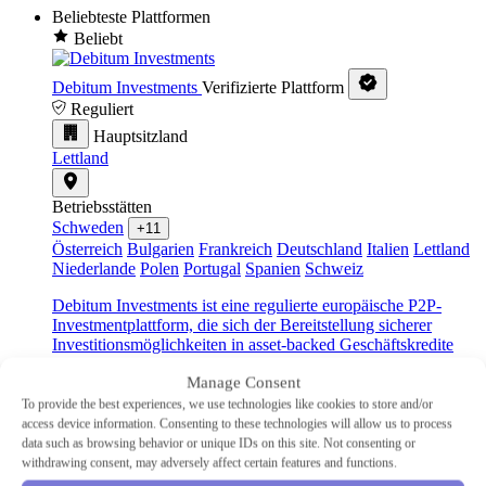
Beliebteste Plattformen
Beliebt
Debitum Investments
Verifizierte Plattform
Reguliert
Hauptsitzland
Lettland
Betriebsstätten
Schweden
+11
Österreich
Bulgarien
Frankreich
Deutschland
Italien
Lettland
Niederlande
Polen
Portugal
Spanien
Schweiz
Debitum Investments ist eine regulierte europäische P2P-
Investmentplattform, die sich der Bereitstellung sicherer
Investitionsmöglichkeiten in asset-backed Geschäftskredite
widmet.
Manage Consent
Branche
To provide the best experiences, we use technologies like cookies to store and/or
KMU
access device information. Consenting to these technologies will allow us to process
Typ
data such as browsing behavior or unique IDs on this site. Not consenting or
P2P-Kreditvergabe
withdrawing consent, may adversely affect certain features and functions.
Mindestinvestition
€10