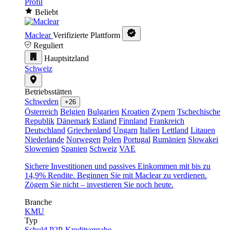
Profil
Beliebt
Maclear
Verifizierte Plattform
Reguliert
Hauptsitzland
Schweiz
Betriebsstätten
Schweden
+26
Österreich
Belgien
Bulgarien
Kroatien
Zypern
Tschechische
Republik
Dänemark
Estland
Finnland
Frankreich
Deutschland
Griechenland
Ungarn
Italien
Lettland
Litauen
Niederlande
Norwegen
Polen
Portugal
Rumänien
Slowakei
Slowenien
Spanien
Schweiz
VAE
Sichere Investitionen und passives Einkommen mit bis zu
14,9% Rendite. Beginnen Sie mit Maclear zu verdienen.
Zögern Sie nicht – investieren Sie noch heute.
Branche
KMU
Typ
Schuld
P2P-Kreditvergabe