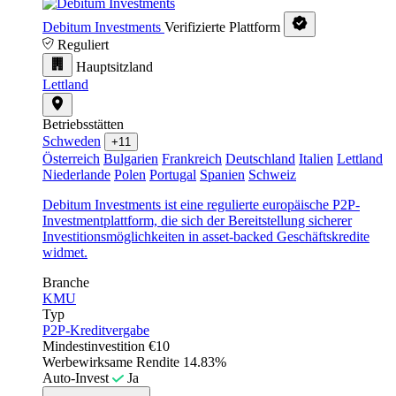
Debitum Investments
Verifizierte Plattform
Reguliert
Hauptsitzland
Lettland
Betriebsstätten
Schweden
+11
Österreich
Bulgarien
Frankreich
Deutschland
Italien
Lettland
Niederlande
Polen
Portugal
Spanien
Schweiz
Debitum Investments ist eine regulierte europäische P2P-
Investmentplattform, die sich der Bereitstellung sicherer
Investitionsmöglichkeiten in asset-backed Geschäftskredite
widmet.
Branche
KMU
Typ
P2P-Kreditvergabe
Mindestinvestition
€10
Werbewirksame Rendite
14.83%
Auto-Invest
Ja