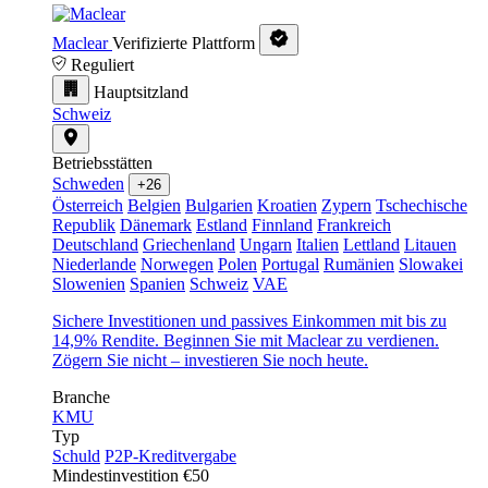
Maclear
Verifizierte Plattform
Reguliert
Hauptsitzland
Schweiz
Betriebsstätten
Schweden
+26
Österreich
Belgien
Bulgarien
Kroatien
Zypern
Tschechische
Republik
Dänemark
Estland
Finnland
Frankreich
Deutschland
Griechenland
Ungarn
Italien
Lettland
Litauen
Niederlande
Norwegen
Polen
Portugal
Rumänien
Slowakei
Slowenien
Spanien
Schweiz
VAE
Sichere Investitionen und passives Einkommen mit bis zu
14,9% Rendite. Beginnen Sie mit Maclear zu verdienen.
Zögern Sie nicht – investieren Sie noch heute.
Branche
KMU
Typ
Schuld
P2P-Kreditvergabe
Mindestinvestition
€50