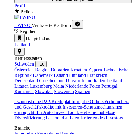
Plattformen vergleichen.
Profil
Beliebt
TWINO
Verifizierte Plattform
Reguliert
Hauptsitzland
Lettland
Betriebsstätten
Schweden
+26
Österreich
Belgien
Bulgarien
Kroatien
Zypern
Tschechische
Republik
Dänemark
Estland
Finnland
Frankreich
Deutschland
Griechenland
Ungarn
Irland
Italien
Lettland
Litauen
Luxemburg
Malta
Niederlande
Polen
Portugal
Rumänien
Slowakei
Slowenien
Spanien
Twino ist eine P2P-Kreditplattform, die Online-Verbraucher-
und Geschäftskredite mit Investoren-Schutzmechanismen
ermöglicht. Ihr Auto-Invest-Tool bietet eine mühelose
Diversifizierung basierend auf den Kriterien des Investors.
Branche
Immobilien
Persönliche Kredite