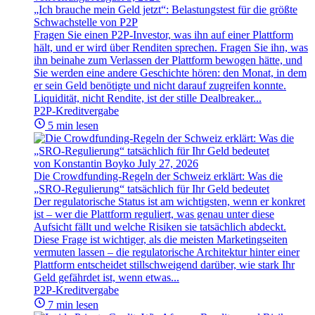
„Ich brauche mein Geld jetzt“: Belastungstest für die größte
Schwachstelle von P2P
Fragen Sie einen P2P-Investor, was ihn auf einer Plattform
hält, und er wird über Renditen sprechen. Fragen Sie ihn, was
ihn beinahe zum Verlassen der Plattform bewogen hätte, und
Sie werden eine andere Geschichte hören: den Monat, in dem
er sein Geld benötigte und nicht darauf zugreifen konnte.
Liquidität, nicht Rendite, ist der stille Dealbreaker...
P2P-Kreditvergabe
5 min lesen
von Konstantin Boyko
July 27, 2026
Die Crowdfunding-Regeln der Schweiz erklärt: Was die
„SRO-Regulierung“ tatsächlich für Ihr Geld bedeutet
Der regulatorische Status ist am wichtigsten, wenn er konkret
ist – wer die Plattform reguliert, was genau unter diese
Aufsicht fällt und welche Risiken sie tatsächlich abdeckt.
Diese Frage ist wichtiger, als die meisten Marketingseiten
vermuten lassen – die regulatorische Architektur hinter einer
Plattform entscheidet stillschweigend darüber, wie stark Ihr
Geld gefährdet ist, wenn etwas...
P2P-Kreditvergabe
7 min lesen