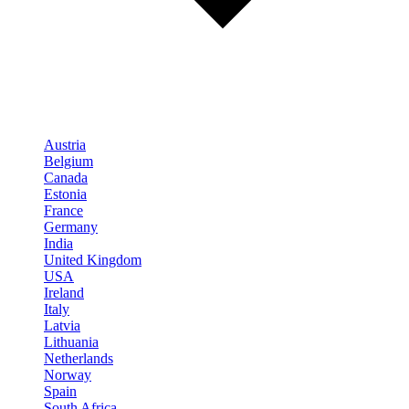
Austria
Belgium
Canada
Estonia
France
Germany
India
United Kingdom
USA
Ireland
Italy
Latvia
Lithuania
Netherlands
Norway
Spain
South Africa