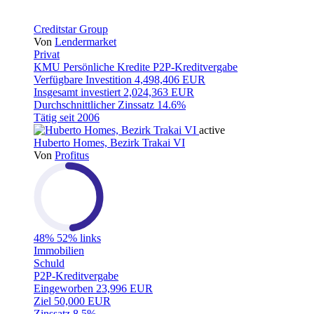
Creditstar Group
Von
Lendermarket
Privat
KMU
Persönliche Kredite
P2P-Kreditvergabe
Verfügbare Investition
4,498,406 EUR
Insgesamt investiert
2,024,363 EUR
Durchschnittlicher Zinssatz
14.6%
Tätig seit
2006
active
Huberto Homes, Bezirk Trakai VI
Von
Profitus
48%
52% links
Immobilien
Schuld
P2P-Kreditvergabe
Eingeworben
23,996 EUR
Ziel
50,000 EUR
Zinssatz
8.5%