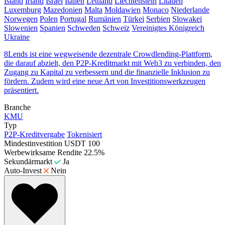
Island
Irland
Israel
Italien
Lettland
Liechtenstein
Litauen
Luxemburg
Mazedonien
Malta
Moldawien
Monaco
Niederlande
Norwegen
Polen
Portugal
Rumänien
Türkei
Serbien
Slowakei
Slowenien
Spanien
Schweden
Schweiz
Vereinigtes Königreich
Ukraine
8Lends ist eine wegweisende dezentrale Crowdlending-Plattform,
die darauf abzielt, den P2P-Kreditmarkt mit Web3 zu verbinden, den
Zugang zu Kapital zu verbessern und die finanzielle Inklusion zu
fördern. Zudem wird eine neue Art von Investitionswerkzeugen
präsentiert.
Branche
KMU
Typ
P2P-Kreditvergabe
Tokenisiert
Mindestinvestition
USDT 100
Werbewirksame Rendite
22.5%
Sekundärmarkt
Ja
Auto-Invest
Nein