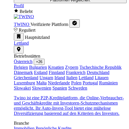
Plattformen vergleichen.
Profil
Beliebt
TWINO
Verifizierte Plattform
Reguliert
Hauptsitzland
Lettland
Betriebsstätten
Österreich
+26
Belgien
Bulgarien
Kroatien
Zypern
Tschechische Republik
Dänemark
Estland
Finnland
Frankreich
Deutschland
Griechenland
Ungarn
Irland
Italien
Lettland
Litauen
Luxemburg
Malta
Niederlande
Polen
Portugal
Rumänien
Slowakei
Slowenien
Spanien
Schweden
Twino ist eine P2P-Kreditplattform, die Online-Verbraucher-
und Geschäftskredite mit Investoren-Schutzmechanismen
ermöglicht. Ihr Auto-Invest-Tool bietet eine mühelose
Diversifizierung basierend auf den Kriterien des Investors.
Branche
Immobilien
Persönliche Kredite