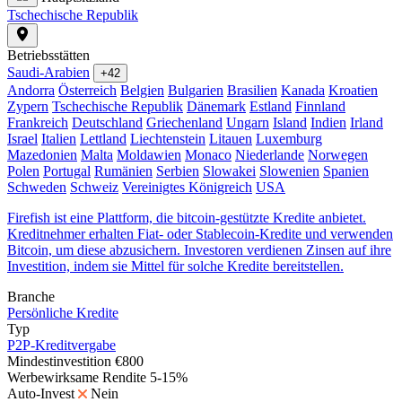
Tschechische Republik
Betriebsstätten
Saudi-Arabien
+42
Andorra
Österreich
Belgien
Bulgarien
Brasilien
Kanada
Kroatien
Zypern
Tschechische Republik
Dänemark
Estland
Finnland
Frankreich
Deutschland
Griechenland
Ungarn
Island
Indien
Irland
Israel
Italien
Lettland
Liechtenstein
Litauen
Luxemburg
Mazedonien
Malta
Moldawien
Monaco
Niederlande
Norwegen
Polen
Portugal
Rumänien
Serbien
Slowakei
Slowenien
Spanien
Schweden
Schweiz
Vereinigtes Königreich
USA
Firefish ist eine Plattform, die bitcoin-gestützte Kredite anbietet.
Kreditnehmer erhalten Fiat- oder Stablecoin-Kredite und verwenden
Bitcoin, um diese abzusichern. Investoren verdienen Zinsen auf ihre
Investition, indem sie Mittel für solche Kredite bereitstellen.
Branche
Persönliche Kredite
Typ
P2P-Kreditvergabe
Mindestinvestition
€800
Werbewirksame Rendite
5-15%
Auto-Invest
Nein