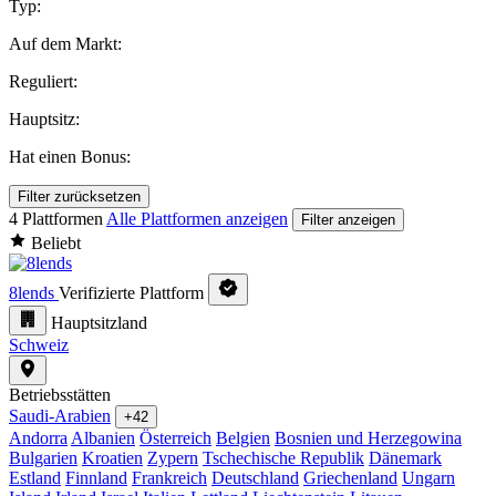
Typ:
Auf dem Markt:
Reguliert:
Hauptsitz:
Hat einen Bonus:
Filter zurücksetzen
4 Plattformen
Alle Plattformen anzeigen
Filter anzeigen
Beliebt
8lends
Verifizierte Plattform
Hauptsitzland
Schweiz
Betriebsstätten
Saudi-Arabien
+42
Andorra
Albanien
Österreich
Belgien
Bosnien und Herzegowina
Bulgarien
Kroatien
Zypern
Tschechische Republik
Dänemark
Estland
Finnland
Frankreich
Deutschland
Griechenland
Ungarn