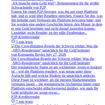
„Ich brauche mein Geld jetzt“: Belastungstest für die größte
Schwachstelle von P2P
Fragen Sie einen P2P-Investor, was ihn auf einer Plattform
hält, und er wird über Renditen sprechen. Fragen Sie ihn, was
ihn beinahe zum Verlassen der Plattform bewogen hätte, und
Sie werden eine andere Geschichte hören: den Monat, in dem
er sein Geld benötigte und nicht darauf zugreifen konnte.
Liquidität, nicht Rendite, ist der stille Dealbreaker...
P2P-Kreditvergabe
5 min lesen
von Konstantin Boyko
July 27, 2026
Die Crowdfunding-Regeln der Schweiz erklärt: Was die
„SRO-Regulierung“ tatsächlich für Ihr Geld bedeutet
Der regulatorische Status ist am wichtigsten, wenn er konkret
ist – wer die Plattform reguliert, was genau unter diese
Aufsicht fällt und welche Risiken sie tatsächlich abdeckt.
Diese Frage ist wichtiger, als die meisten Marketingseiten
vermuten lassen – die regulatorische Architektur hinter einer
Plattform entscheidet stillschweigend darüber, wie stark Ihr
Geld gefährdet ist, wenn etwas...
P2P-Kreditvergabe
7 min lesen