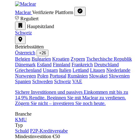
Maclear
Verifizierte Plattform
Reguliert
Hauptsitzland
Schweiz
Betriebsstätten
Österreich
+26
Belgien
Bulgarien
Kroatien
Zypern
Tschechische Republik
Dänemark
Estland
Finnland
Frankreich
Deutschland
Griechenland
Ungarn
Italien
Lettland
Litauen
Niederlande
Norwegen
Polen
Portugal
Rumänien
Slowakei
Slowenien
Spanien
Schweden
Schweiz
VAE
Sichere Investitionen und passives Einkommen mit bis zu
14,9% Rendite. Beginnen Sie mit Maclear zu verdienen.
Zögern Sie nicht – investieren Sie noch heute.
Branche
KMU
Typ
Schuld
P2P-Kreditvergabe
Mindestinvestition
€50