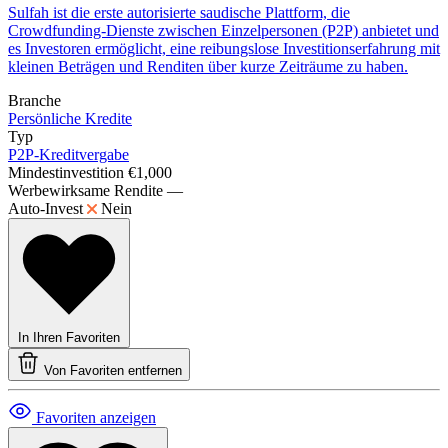
Sulfah ist die erste autorisierte saudische Plattform, die
Crowdfunding-Dienste zwischen Einzelpersonen (P2P) anbietet und
es Investoren ermöglicht, eine reibungslose Investitionserfahrung mit
kleinen Beträgen und Renditen über kurze Zeiträume zu haben.
Branche
Persönliche Kredite
Typ
P2P-Kreditvergabe
Mindestinvestition
€1,000
Werbewirksame Rendite
—
Auto-Invest
Nein
In Ihren Favoriten
Von Favoriten entfernen
Favoriten anzeigen