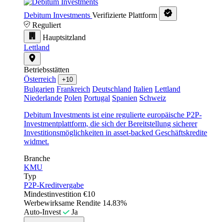
Debitum Investments
Verifizierte Plattform
Reguliert
Hauptsitzland
Lettland
Betriebsstätten
Österreich
+10
Bulgarien
Frankreich
Deutschland
Italien
Lettland
Niederlande
Polen
Portugal
Spanien
Schweiz
Debitum Investments ist eine regulierte europäische P2P-
Investmentplattform, die sich der Bereitstellung sicherer
Investitionsmöglichkeiten in asset-backed Geschäftskredite
widmet.
Branche
KMU
Typ
P2P-Kreditvergabe
Mindestinvestition
€10
Werbewirksame Rendite
14.83%
Auto-Invest
Ja