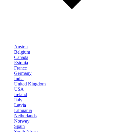
Austria
Belgium
Canada
Estonia
France
Germany
India
United Kingdom
USA
Ireland
Italy
Latvia
Lithuania
Netherlands
Norway
Spain
South Africa