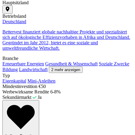
Hauptsitzland
Betriebsland
Deutschland
Bettervest finanziert globale nachhaltige Projekte und spezialisiert
sich auf ökologische Effizienzvorhaben in Afrika und Deutschland.
Gegründet im Jahr 2012, bietet es eine soziale und
umweltfreundliche Wirtschaft.
Branche
Erneuerbare Energien
Gesundheit & Wissenschaft
Soziale Zwecke
Bildung
Landwirtschaft
2 mehr anzeigen
Typ
Eigenkapital
Mini-Anleihen
Mindestinvestition
€50
Werbewirksame Rendite
6-8%
Sekundärmarkt
Ja