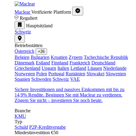
Maclear
Verifizierte Plattform
Reguliert
Hauptsitzland
Schweiz
Betriebsstätten
Österreich
+26
Belgien
Bulgarien
Kroatien
Zypern
Tschechische Republik
Dänemark
Estland
Finnland
Frankreich
Deutschland
Griechenland
Ungarn
Italien
Lettland
Litauen
Niederlande
Norwegen
Polen
Portugal
Rumänien
Slowakei
Slowenien
Spanien
Schweden
Schweiz
VAE
Sichere Investitionen und passives Einkommen mit bis zu
14,9% Rendite. Beginnen Sie mit Maclear zu verdienen.
Zögern Sie nicht – investieren Sie noch heute.
Branche
KMU
Typ
Schuld
P2P-Kreditvergabe
Mindestinvestition
€50