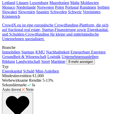
Lettland
Litauen
Luxemburg
Mazedonien
Malta
Moldawien
Monaco
Niederlande
Norwegen
Polen
Portugal
Rumänien
Serbien
Slowakei
Slowenien
Spanien
Schweden
Schweiz
Vereinigtes
Königreich
CrowdX.eu ist eine europäische Crowdfunding-Plattform, die sich
auf fractional real estate, Startup-Finanzierung sowie Eigenkapital-
und Schulden-Crowdfunding für kleine und mittelständische
Unternehmen spezialisiert.
Branche
Immobilien
Startups
KMU
Nachhaltigkeit
Erneuerbare Energien
Gesundheit & Wissenschaft
Logistik
Unternehmensanleihen
Bildung
Landwirtschaft
Sport
Maritime
9 mehr anzeigen
Typ
Eigenkapital
Schuld
Mini-Anleihen
Mindestinvestition
€1,000
Werbewirksame Rendite
5-13%
Sekundärmarkt
Ja
Auto-Invest
Nein