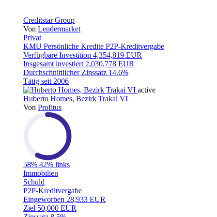
Creditstar Group
Von
Lendermarket
Privat
KMU
Persönliche Kredite
P2P-Kreditvergabe
Verfügbare Investition
4,354,819 EUR
Insgesamt investiert
2,030,778 EUR
Durchschnittlicher Zinssatz
14.6%
Tätig seit
2006
active
Huberto Homes, Bezirk Trakai VI
Von
Profitus
58%
42% links
Immobilien
Schuld
P2P-Kreditvergabe
Eingeworben
28,933 EUR
Ziel
50,000 EUR
Zinssatz
8.5%