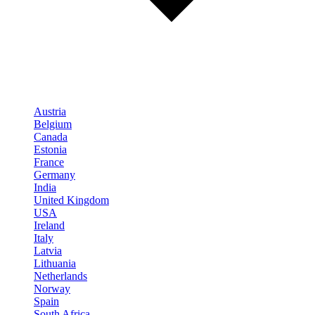
Austria
Belgium
Canada
Estonia
France
Germany
India
United Kingdom
USA
Ireland
Italy
Latvia
Lithuania
Netherlands
Norway
Spain
South Africa