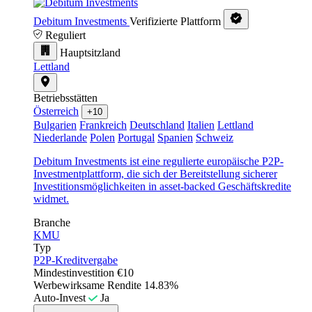
Debitum Investments
Verifizierte Plattform
Reguliert
Hauptsitzland
Lettland
Betriebsstätten
Österreich
+10
Bulgarien
Frankreich
Deutschland
Italien
Lettland
Niederlande
Polen
Portugal
Spanien
Schweiz
Debitum Investments ist eine regulierte europäische P2P-
Investmentplattform, die sich der Bereitstellung sicherer
Investitionsmöglichkeiten in asset-backed Geschäftskredite
widmet.
Branche
KMU
Typ
P2P-Kreditvergabe
Mindestinvestition
€10
Werbewirksame Rendite
14.83%
Auto-Invest
Ja