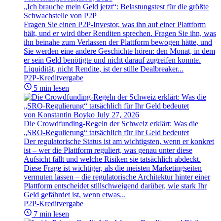
„Ich brauche mein Geld jetzt“: Belastungstest für die größte
Schwachstelle von P2P
Fragen Sie einen P2P-Investor, was ihn auf einer Plattform
hält, und er wird über Renditen sprechen. Fragen Sie ihn, was
ihn beinahe zum Verlassen der Plattform bewogen hätte, und
Sie werden eine andere Geschichte hören: den Monat, in dem
er sein Geld benötigte und nicht darauf zugreifen konnte.
Liquidität, nicht Rendite, ist der stille Dealbreaker...
P2P-Kreditvergabe
5 min lesen
von Konstantin Boyko
July 27, 2026
Die Crowdfunding-Regeln der Schweiz erklärt: Was die
„SRO-Regulierung“ tatsächlich für Ihr Geld bedeutet
Der regulatorische Status ist am wichtigsten, wenn er konkret
ist – wer die Plattform reguliert, was genau unter diese
Aufsicht fällt und welche Risiken sie tatsächlich abdeckt.
Diese Frage ist wichtiger, als die meisten Marketingseiten
vermuten lassen – die regulatorische Architektur hinter einer
Plattform entscheidet stillschweigend darüber, wie stark Ihr
Geld gefährdet ist, wenn etwas...
P2P-Kreditvergabe
7 min lesen