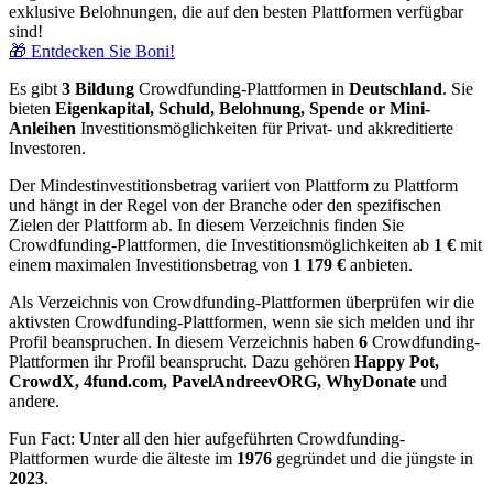
exklusive Belohnungen, die auf den besten Plattformen verfügbar
sind!
🎁 Entdecken Sie Boni!
Es gibt
3 Bildung
Crowdfunding-Plattformen in
Deutschland
. Sie
bieten
Eigenkapital, Schuld, Belohnung, Spende or Mini-
Anleihen
Investitionsmöglichkeiten für Privat- und akkreditierte
Investoren.
Der Mindestinvestitionsbetrag variiert von Plattform zu Plattform
und hängt in der Regel von der Branche oder den spezifischen
Zielen der Plattform ab. In diesem Verzeichnis finden Sie
Crowdfunding-Plattformen, die Investitionsmöglichkeiten ab
1 €
mit
einem maximalen Investitionsbetrag von
1 179
€
anbieten.
Als Verzeichnis von Crowdfunding-Plattformen überprüfen wir die
aktivsten Crowdfunding-Plattformen, wenn sie sich melden und ihr
Profil beanspruchen. In diesem Verzeichnis haben
6
Crowdfunding-
Plattformen ihr Profil beansprucht. Dazu gehören
Happy Pot,
CrowdX, 4fund.com, PavelAndreevORG, WhyDonate
und
andere.
Fun Fact: Unter all den hier aufgeführten Crowdfunding-
Plattformen wurde die älteste im
1976
gegründet und die jüngste in
2023
.