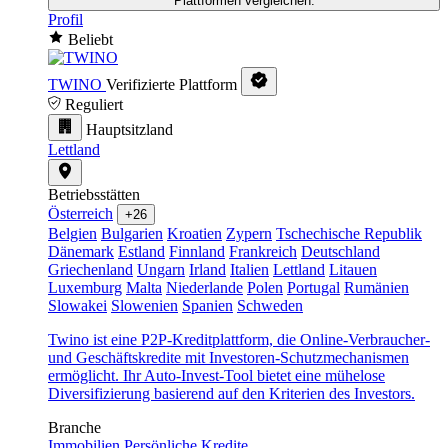
Plattformen vergleichen.
Profil
Beliebt
TWINO
Verifizierte Plattform
Reguliert
Hauptsitzland
Lettland
Betriebsstätten
Österreich
+26
Belgien
Bulgarien
Kroatien
Zypern
Tschechische Republik
Dänemark
Estland
Finnland
Frankreich
Deutschland
Griechenland
Ungarn
Irland
Italien
Lettland
Litauen
Luxemburg
Malta
Niederlande
Polen
Portugal
Rumänien
Slowakei
Slowenien
Spanien
Schweden
Twino ist eine P2P-Kreditplattform, die Online-Verbraucher-
und Geschäftskredite mit Investoren-Schutzmechanismen
ermöglicht. Ihr Auto-Invest-Tool bietet eine mühelose
Diversifizierung basierend auf den Kriterien des Investors.
Branche
Immobilien
Persönliche Kredite