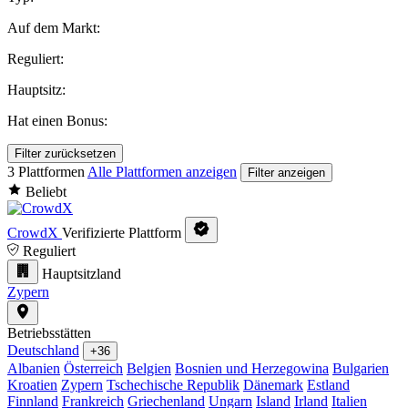
Auf dem Markt:
Reguliert:
Hauptsitz:
Hat einen Bonus:
Filter zurücksetzen
3 Plattformen
Alle Plattformen anzeigen
Filter anzeigen
Beliebt
CrowdX
Verifizierte Plattform
Reguliert
Hauptsitzland
Zypern
Betriebsstätten
Deutschland
+36
Albanien
Österreich
Belgien
Bosnien und Herzegowina
Bulgarien
Kroatien
Zypern
Tschechische Republik
Dänemark
Estland
Finnland
Frankreich
Griechenland
Ungarn
Island
Irland
Italien