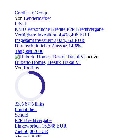
Creditstar Group
Von
Lendermarket
Privat
KMU
Persönliche Kredite
P2P-Kreditvergabe
Verfügbare Investition
4,498,406 EUR
Insgesamt investiert
2,024,363 EUR
Durchschnittlicher Zinssatz
14.6%
Tätig seit
2006
active
Huberto Homes, Bezirk Trakai VI
Von
Profitus
33%
67% links
Immobilien
Schuld
P2P-Kreditvergabe
Eingeworben
16,548 EUR
Ziel
50,000 EUR
Zinssatz
8.5%