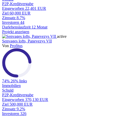
P2P-Kreditvergabe
Eingeworben
22,401 EUR
Ziel
60,000 EUR
Zinssatz
8.7%
Investoren
44
Darlehenslaufzeit
12 Monat
Projekt anzeigen
active
Senvages lofts, Panevezys VII
Von
Profitus
74%
26% links
Immobilien
Schuld
P2P-Kreditvergabe
Eingeworben
370,130 EUR
Ziel
500,000 EUR
Zinssatz
9.2%
Investoren
326