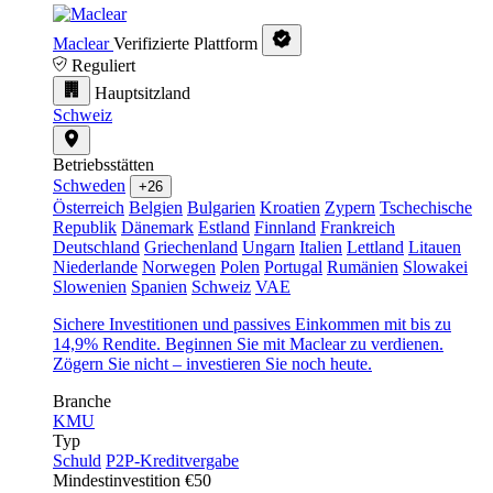
Maclear
Verifizierte Plattform
Reguliert
Hauptsitzland
Schweiz
Betriebsstätten
Schweden
+26
Österreich
Belgien
Bulgarien
Kroatien
Zypern
Tschechische
Republik
Dänemark
Estland
Finnland
Frankreich
Deutschland
Griechenland
Ungarn
Italien
Lettland
Litauen
Niederlande
Norwegen
Polen
Portugal
Rumänien
Slowakei
Slowenien
Spanien
Schweiz
VAE
Sichere Investitionen und passives Einkommen mit bis zu
14,9% Rendite. Beginnen Sie mit Maclear zu verdienen.
Zögern Sie nicht – investieren Sie noch heute.
Branche
KMU
Typ
Schuld
P2P-Kreditvergabe
Mindestinvestition
€50