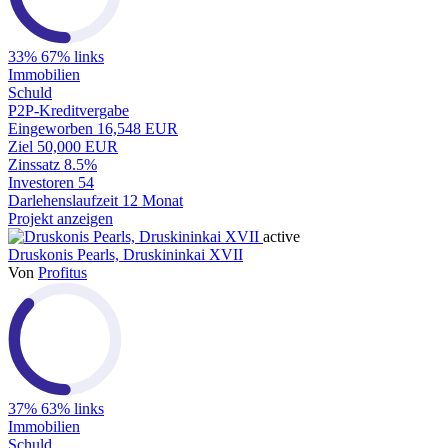
33%
67% links
Immobilien
Schuld
P2P-Kreditvergabe
Eingeworben
16,548 EUR
Ziel
50,000 EUR
Zinssatz
8.5%
Investoren
54
Darlehenslaufzeit
12 Monat
Projekt anzeigen
active
Druskonis Pearls, Druskininkai XVII
Von
Profitus
37%
63% links
Immobilien
Schuld