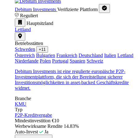
Debitum Investments
Verifizierte Plattform
Reguliert
Hauptsitzland
Lettland
Betriebsstätten
Schweden
+11
Österreich
Bulgarien
Frankreich
Deutschland
Italien
Lettland
Niederlande
Polen
Portugal
Spanien
Schweiz
Debitum Investments ist eine regulierte europäische P2P-
Investmentplattform, die sich der Bereitstellung sicherer
Investitionsmöglichkeiten in asset-backed Geschäftskredite
widmet.
Branche
KMU
Typ
P2P-Kreditvergabe
Mindestinvestition
€10
Werbewirksame Rendite
14.83%
Auto-Invest
Ja