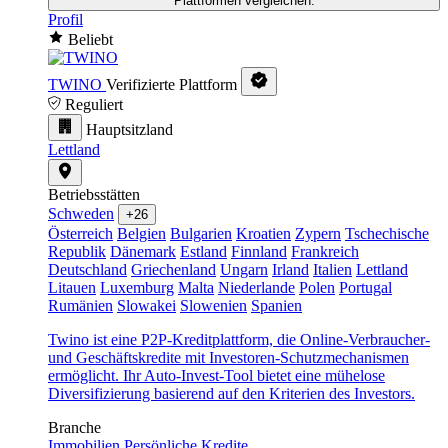
Plattformen vergleichen.
Profil
Beliebt
TWINO
Verifizierte Plattform
Reguliert
Hauptsitzland
Lettland
Betriebsstätten
Schweden
+26
Österreich
Belgien
Bulgarien
Kroatien
Zypern
Tschechische
Republik
Dänemark
Estland
Finnland
Frankreich
Deutschland
Griechenland
Ungarn
Irland
Italien
Lettland
Litauen
Luxemburg
Malta
Niederlande
Polen
Portugal
Rumänien
Slowakei
Slowenien
Spanien
Twino ist eine P2P-Kreditplattform, die Online-Verbraucher-
und Geschäftskredite mit Investoren-Schutzmechanismen
ermöglicht. Ihr Auto-Invest-Tool bietet eine mühelose
Diversifizierung basierend auf den Kriterien des Investors.
Branche
Immobilien
Persönliche Kredite