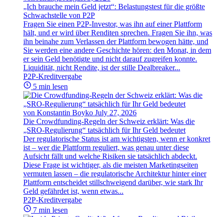
„Ich brauche mein Geld jetzt“: Belastungstest für die größte
Schwachstelle von P2P
Fragen Sie einen P2P-Investor, was ihn auf einer Plattform
hält, und er wird über Renditen sprechen. Fragen Sie ihn, was
ihn beinahe zum Verlassen der Plattform bewogen hätte, und
Sie werden eine andere Geschichte hören: den Monat, in dem
er sein Geld benötigte und nicht darauf zugreifen konnte.
Liquidität, nicht Rendite, ist der stille Dealbreaker...
P2P-Kreditvergabe
5 min lesen
von Konstantin Boyko
July 27, 2026
Die Crowdfunding-Regeln der Schweiz erklärt: Was die
„SRO-Regulierung“ tatsächlich für Ihr Geld bedeutet
Der regulatorische Status ist am wichtigsten, wenn er konkret
ist – wer die Plattform reguliert, was genau unter diese
Aufsicht fällt und welche Risiken sie tatsächlich abdeckt.
Diese Frage ist wichtiger, als die meisten Marketingseiten
vermuten lassen – die regulatorische Architektur hinter einer
Plattform entscheidet stillschweigend darüber, wie stark Ihr
Geld gefährdet ist, wenn etwas...
P2P-Kreditvergabe
7 min lesen