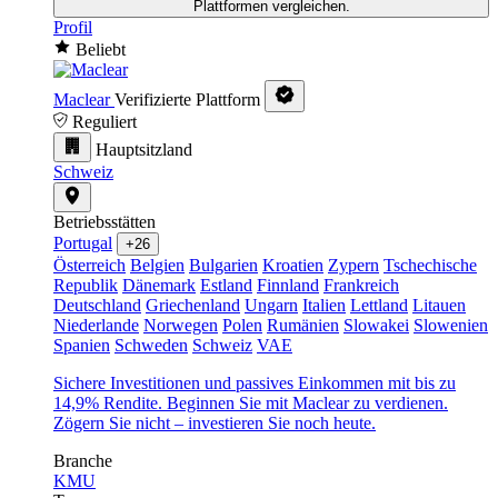
Plattformen vergleichen.
Profil
Beliebt
Maclear
Verifizierte Plattform
Reguliert
Hauptsitzland
Schweiz
Betriebsstätten
Portugal
+26
Österreich
Belgien
Bulgarien
Kroatien
Zypern
Tschechische
Republik
Dänemark
Estland
Finnland
Frankreich
Deutschland
Griechenland
Ungarn
Italien
Lettland
Litauen
Niederlande
Norwegen
Polen
Rumänien
Slowakei
Slowenien
Spanien
Schweden
Schweiz
VAE
Sichere Investitionen und passives Einkommen mit bis zu
14,9% Rendite. Beginnen Sie mit Maclear zu verdienen.
Zögern Sie nicht – investieren Sie noch heute.
Branche
KMU