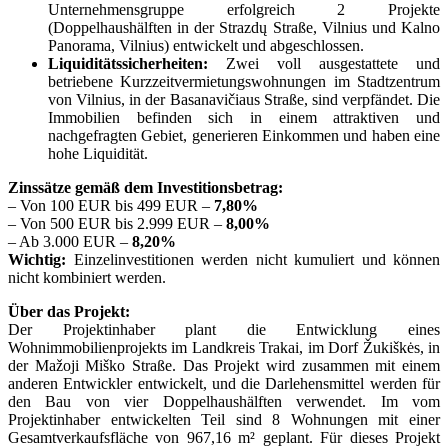
Unternehmensgruppe erfolgreich 2 Projekte
(Doppelhaushälften in der Strazdų Straße, Vilnius und Kalno
Panorama, Vilnius) entwickelt und abgeschlossen.
Liquiditätssicherheiten:
Zwei voll ausgestattete und
betriebene Kurzzeitvermietungswohnungen im Stadtzentrum
von Vilnius, in der Basanavičiaus Straße, sind verpfändet. Die
Immobilien befinden sich in einem attraktiven und
nachgefragten Gebiet, generieren Einkommen und haben eine
hohe Liquidität.
Zinssätze gemäß dem Investitionsbetrag:
– Von 100 EUR bis 499 EUR –
7,80%
– Von 500 EUR bis 2.999 EUR –
8,00%
– Ab 3.000 EUR –
8,20%
Wichtig:
Einzelinvestitionen werden nicht kumuliert und können
nicht kombiniert werden.
Über das Projekt:
Der Projektinhaber plant die Entwicklung eines
Wohnimmobilienprojekts im Landkreis Trakai, im Dorf Žukiškės, in
der Mažoji Miško Straße. Das Projekt wird zusammen mit einem
anderen Entwickler entwickelt, und die Darlehensmittel werden für
den Bau von vier Doppelhaushälften verwendet. Im vom
Projektinhaber entwickelten Teil sind 8 Wohnungen mit einer
Gesamtverkaufsfläche von 967,16 m² geplant. Für dieses Projekt