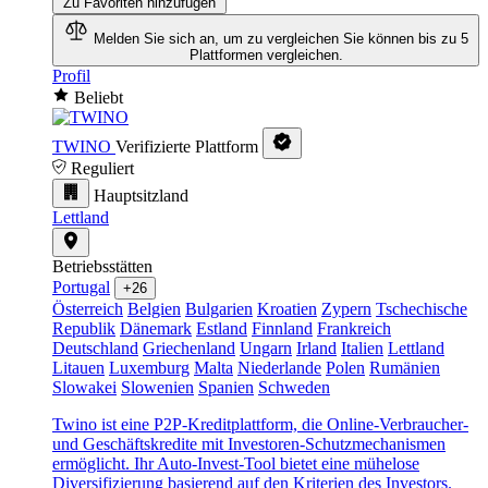
Zu Favoriten hinzufügen
Melden Sie sich an, um zu vergleichen
Sie können bis zu 5
Plattformen vergleichen.
Profil
Beliebt
TWINO
Verifizierte Plattform
Reguliert
Hauptsitzland
Lettland
Betriebsstätten
Portugal
+26
Österreich
Belgien
Bulgarien
Kroatien
Zypern
Tschechische
Republik
Dänemark
Estland
Finnland
Frankreich
Deutschland
Griechenland
Ungarn
Irland
Italien
Lettland
Litauen
Luxemburg
Malta
Niederlande
Polen
Rumänien
Slowakei
Slowenien
Spanien
Schweden
Twino ist eine P2P-Kreditplattform, die Online-Verbraucher-
und Geschäftskredite mit Investoren-Schutzmechanismen
ermöglicht. Ihr Auto-Invest-Tool bietet eine mühelose
Diversifizierung basierend auf den Kriterien des Investors.