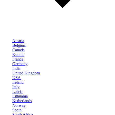
Austria
Belgium
Canada
Estonia
France
Germany
India
United Kingdom
USA
Ireland
Italy
Latvia
Lithuania
Netherlands
Norway
Spain
South Africa