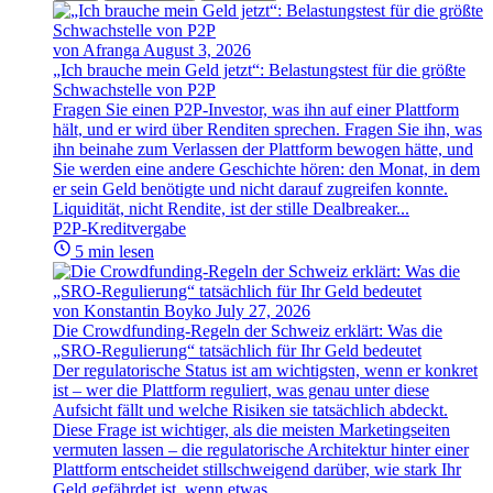
von Afranga
August 3, 2026
„Ich brauche mein Geld jetzt“: Belastungstest für die größte
Schwachstelle von P2P
Fragen Sie einen P2P-Investor, was ihn auf einer Plattform
hält, und er wird über Renditen sprechen. Fragen Sie ihn, was
ihn beinahe zum Verlassen der Plattform bewogen hätte, und
Sie werden eine andere Geschichte hören: den Monat, in dem
er sein Geld benötigte und nicht darauf zugreifen konnte.
Liquidität, nicht Rendite, ist der stille Dealbreaker...
P2P-Kreditvergabe
5 min lesen
von Konstantin Boyko
July 27, 2026
Die Crowdfunding-Regeln der Schweiz erklärt: Was die
„SRO-Regulierung“ tatsächlich für Ihr Geld bedeutet
Der regulatorische Status ist am wichtigsten, wenn er konkret
ist – wer die Plattform reguliert, was genau unter diese
Aufsicht fällt und welche Risiken sie tatsächlich abdeckt.
Diese Frage ist wichtiger, als die meisten Marketingseiten
vermuten lassen – die regulatorische Architektur hinter einer
Plattform entscheidet stillschweigend darüber, wie stark Ihr
Geld gefährdet ist, wenn etwas...