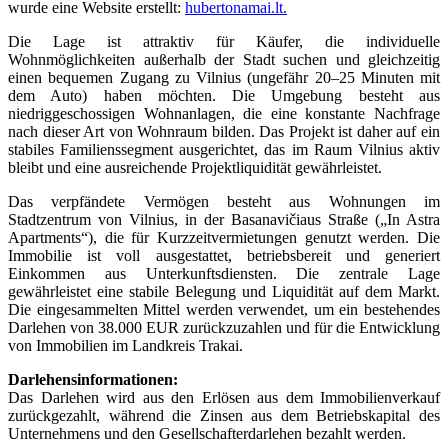
wurde eine Website erstellt:
hubertonamai.lt.
Die Lage ist attraktiv für Käufer, die individuelle
Wohnmöglichkeiten außerhalb der Stadt suchen und gleichzeitig
einen bequemen Zugang zu Vilnius (ungefähr 20–25 Minuten mit
dem Auto) haben möchten. Die Umgebung besteht aus
niedriggeschossigen Wohnanlagen, die eine konstante Nachfrage
nach dieser Art von Wohnraum bilden. Das Projekt ist daher auf ein
stabiles Familienssegment ausgerichtet, das im Raum Vilnius aktiv
bleibt und eine ausreichende Projektliquidität gewährleistet.
Das verpfändete Vermögen besteht aus Wohnungen im
Stadtzentrum von Vilnius, in der Basanavičiaus Straße („In Astra
Apartments“), die für Kurzzeitvermietungen genutzt werden. Die
Immobilie ist voll ausgestattet, betriebsbereit und generiert
Einkommen aus Unterkunftsdiensten. Die zentrale Lage
gewährleistet eine stabile Belegung und Liquidität auf dem Markt.
Die eingesammelten Mittel werden verwendet, um ein bestehendes
Darlehen von 38.000 EUR zurückzuzahlen und für die Entwicklung
von Immobilien im Landkreis Trakai.
Darlehensinformationen:
Das Darlehen wird aus den Erlösen aus dem Immobilienverkauf
zurückgezahlt, während die Zinsen aus dem Betriebskapital des
Unternehmens und den Gesellschafterdarlehen bezahlt werden.