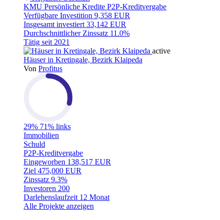
KMU
Persönliche Kredite
P2P-Kreditvergabe
Verfügbare Investition
9,358 EUR
Insgesamt investiert
33,142 EUR
Durchschnittlicher Zinssatz
11.0%
Tätig seit
2021
active
Häuser in Kretingale, Bezirk Klaipeda
Von
Profitus
29%
71% links
Immobilien
Schuld
P2P-Kreditvergabe
Eingeworben
138,517 EUR
Ziel
475,000 EUR
Zinssatz
9.3%
Investoren
200
Darlehenslaufzeit
12 Monat
Alle Projekte anzeigen