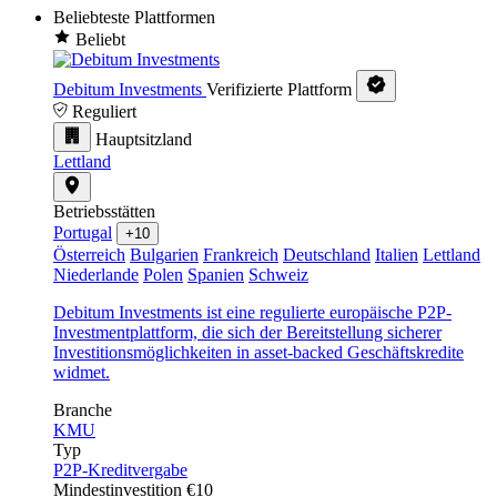
Beliebteste Plattformen
Beliebt
Debitum Investments
Verifizierte Plattform
Reguliert
Hauptsitzland
Lettland
Betriebsstätten
Portugal
+10
Österreich
Bulgarien
Frankreich
Deutschland
Italien
Lettland
Niederlande
Polen
Spanien
Schweiz
Debitum Investments ist eine regulierte europäische P2P-
Investmentplattform, die sich der Bereitstellung sicherer
Investitionsmöglichkeiten in asset-backed Geschäftskredite
widmet.
Branche
KMU
Typ
P2P-Kreditvergabe
Mindestinvestition
€10