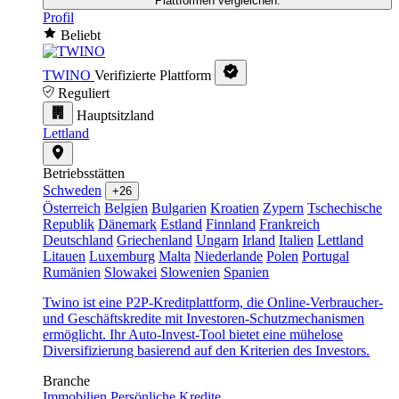
Plattformen vergleichen.
Profil
Beliebt
TWINO
Verifizierte Plattform
Reguliert
Hauptsitzland
Lettland
Betriebsstätten
Schweden
+26
Österreich
Belgien
Bulgarien
Kroatien
Zypern
Tschechische
Republik
Dänemark
Estland
Finnland
Frankreich
Deutschland
Griechenland
Ungarn
Irland
Italien
Lettland
Litauen
Luxemburg
Malta
Niederlande
Polen
Portugal
Rumänien
Slowakei
Slowenien
Spanien
Twino ist eine P2P-Kreditplattform, die Online-Verbraucher-
und Geschäftskredite mit Investoren-Schutzmechanismen
ermöglicht. Ihr Auto-Invest-Tool bietet eine mühelose
Diversifizierung basierend auf den Kriterien des Investors.
Branche
Immobilien
Persönliche Kredite