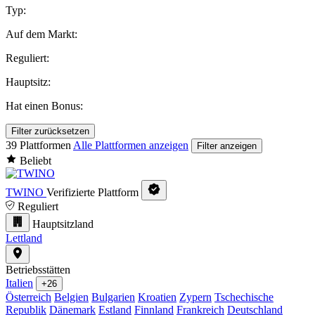
Typ:
Auf dem Markt:
Reguliert:
Hauptsitz:
Hat einen Bonus:
Filter zurücksetzen
39 Plattformen
Alle Plattformen anzeigen
Filter anzeigen
Beliebt
TWINO
Verifizierte Plattform
Reguliert
Hauptsitzland
Lettland
Betriebsstätten
Italien
+26
Österreich
Belgien
Bulgarien
Kroatien
Zypern
Tschechische
Republik
Dänemark
Estland
Finnland
Frankreich
Deutschland