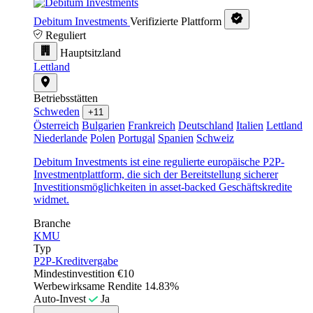
Debitum Investments
Verifizierte Plattform
Reguliert
Hauptsitzland
Lettland
Betriebsstätten
Schweden
+11
Österreich
Bulgarien
Frankreich
Deutschland
Italien
Lettland
Niederlande
Polen
Portugal
Spanien
Schweiz
Debitum Investments ist eine regulierte europäische P2P-
Investmentplattform, die sich der Bereitstellung sicherer
Investitionsmöglichkeiten in asset-backed Geschäftskredite
widmet.
Branche
KMU
Typ
P2P-Kreditvergabe
Mindestinvestition
€10
Werbewirksame Rendite
14.83%
Auto-Invest
Ja