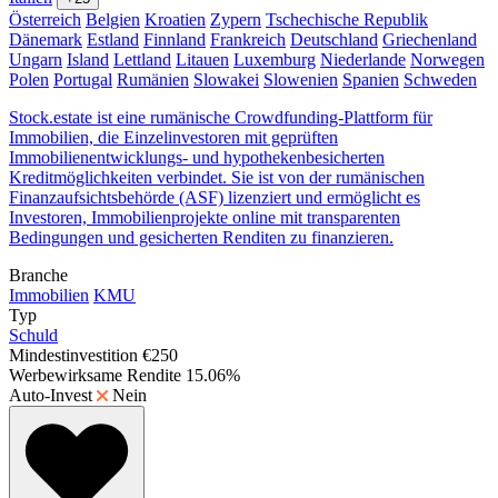
Österreich
Belgien
Kroatien
Zypern
Tschechische Republik
Dänemark
Estland
Finnland
Frankreich
Deutschland
Griechenland
Ungarn
Island
Lettland
Litauen
Luxemburg
Niederlande
Norwegen
Polen
Portugal
Rumänien
Slowakei
Slowenien
Spanien
Schweden
Stock.estate ist eine rumänische Crowdfunding-Plattform für
Immobilien, die Einzelinvestoren mit geprüften
Immobilienentwicklungs- und hypothekenbesicherten
Kreditmöglichkeiten verbindet. Sie ist von der rumänischen
Finanzaufsichtsbehörde (ASF) lizenziert und ermöglicht es
Investoren, Immobilienprojekte online mit transparenten
Bedingungen und gesicherten Renditen zu finanzieren.
Branche
Immobilien
KMU
Typ
Schuld
Mindestinvestition
€250
Werbewirksame Rendite
15.06%
Auto-Invest
Nein