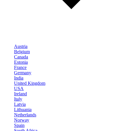
Austria
Belgium
Canada
Estonia
France
Germany
India
United Kingdom
USA
Ireland
Italy
Latvia
Lithuania
Netherlands
Norway
Spain
South Africa