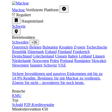
Maclear
Verifizierte Plattform
Reguliert
Hauptsitzland
Schweiz
Betriebsstätten
Schweden
+26
Österreich
Belgien
Bulgarien
Kroatien
Zypern
Tschechische
Republik
Dänemark
Estland
Finnland
Frankreich
Deutschland
Griechenland
Ungarn
Italien
Lettland
Litauen
Niederlande
Norwegen
Polen
Portugal
Rumänien
Slowakei
Slowenien
Spanien
Schweiz
VAE
Sichere Investitionen und passives Einkommen mit bis zu
14,9% Rendite. Beginnen Sie mit Maclear zu verdienen.
Zögern Sie nicht – investieren Sie noch heute.
Branche
KMU
Typ
Schuld
P2P-Kreditvergabe
Mindestinvestition
€50