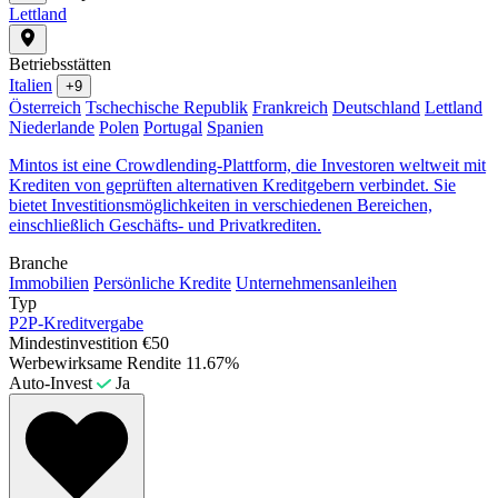
Lettland
Betriebsstätten
Italien
+9
Österreich
Tschechische Republik
Frankreich
Deutschland
Lettland
Niederlande
Polen
Portugal
Spanien
Mintos ist eine Crowdlending-Plattform, die Investoren weltweit mit
Krediten von geprüften alternativen Kreditgebern verbindet. Sie
bietet Investitionsmöglichkeiten in verschiedenen Bereichen,
einschließlich Geschäfts- und Privatkrediten.
Branche
Immobilien
Persönliche Kredite
Unternehmensanleihen
Typ
P2P-Kreditvergabe
Mindestinvestition
€50
Werbewirksame Rendite
11.67%
Auto-Invest
Ja