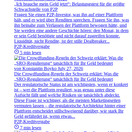
„Ich brauche mein Geld jetzt“: Belastungstest für die größte
Schwachstelle von P2P
Fragen Sie einen P2P-Investor, was ihn auf einer Plattform
hält, und er wird über Renditen sprechen. Fragen Sie ihn, was
ihn beinahe zum Verlassen der Plattform bewogen hätte, und
Sie werden eine andere Geschichte hören: den Monat, in dem
er sein Geld benötigte und nicht darauf zugreifen konnte.
Liquidität, nicht Rendite, ist der stille Dealbreaker...
P2P-Kreditvergabe
5 min lesen
von Konstantin Boyko
July 27, 2026
Die Crowdfunding-Regeln der Schweiz erklärt: Was die
„SRO-Regulierung“ tatsächlich für Ihr Geld bedeutet
Der regulatorische Status ist am wichtigsten, wenn er konkret
ist – wer die Plattform reguliert, was genau unter diese
Aufsicht fällt und welche Risiken sie tatsächlich abdeckt.
Diese Frage ist wichtiger, als die meisten Marketingseiten
vermuten lassen – die regulatorische Architektur hinter einer
Plattform entscheidet stillschweigend darüber, wie stark Ihr
Geld gefährdet ist, wenn etwas...
P2P-Kreditvergabe
7 min lesen