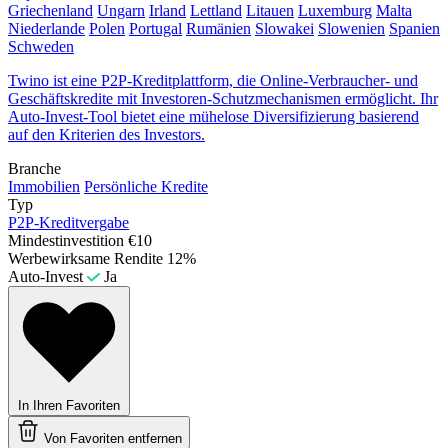
Griechenland
Ungarn
Irland
Lettland
Litauen
Luxemburg
Malta
Niederlande
Polen
Portugal
Rumänien
Slowakei
Slowenien
Spanien
Schweden
Twino ist eine P2P-Kreditplattform, die Online-Verbraucher- und
Geschäftskredite mit Investoren-Schutzmechanismen ermöglicht. Ihr
Auto-Invest-Tool bietet eine mühelose Diversifizierung basierend
auf den Kriterien des Investors.
Branche
Immobilien
Persönliche Kredite
Typ
P2P-Kreditvergabe
Mindestinvestition
€10
Werbewirksame Rendite
12%
Auto-Invest
Ja
In Ihren Favoriten
Von Favoriten entfernen