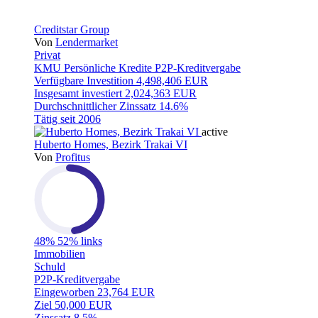
Creditstar Group
Von
Lendermarket
Privat
KMU
Persönliche Kredite
P2P-Kreditvergabe
Verfügbare Investition
4,498,406 EUR
Insgesamt investiert
2,024,363 EUR
Durchschnittlicher Zinssatz
14.6%
Tätig seit
2006
active
Huberto Homes, Bezirk Trakai VI
Von
Profitus
48%
52% links
Immobilien
Schuld
P2P-Kreditvergabe
Eingeworben
23,764 EUR
Ziel
50,000 EUR
Zinssatz
8.5%