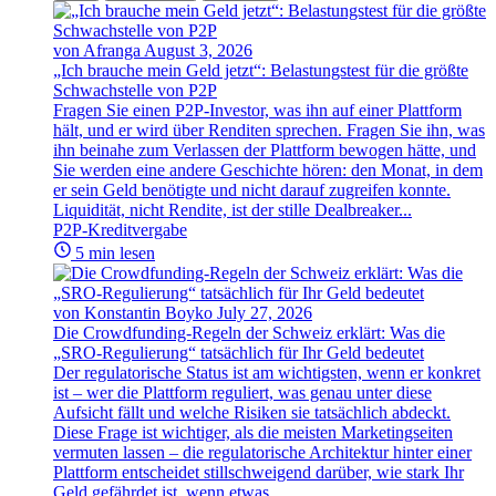
von Afranga
August 3, 2026
„Ich brauche mein Geld jetzt“: Belastungstest für die größte
Schwachstelle von P2P
Fragen Sie einen P2P-Investor, was ihn auf einer Plattform
hält, und er wird über Renditen sprechen. Fragen Sie ihn, was
ihn beinahe zum Verlassen der Plattform bewogen hätte, und
Sie werden eine andere Geschichte hören: den Monat, in dem
er sein Geld benötigte und nicht darauf zugreifen konnte.
Liquidität, nicht Rendite, ist der stille Dealbreaker...
P2P-Kreditvergabe
5 min lesen
von Konstantin Boyko
July 27, 2026
Die Crowdfunding-Regeln der Schweiz erklärt: Was die
„SRO-Regulierung“ tatsächlich für Ihr Geld bedeutet
Der regulatorische Status ist am wichtigsten, wenn er konkret
ist – wer die Plattform reguliert, was genau unter diese
Aufsicht fällt und welche Risiken sie tatsächlich abdeckt.
Diese Frage ist wichtiger, als die meisten Marketingseiten
vermuten lassen – die regulatorische Architektur hinter einer
Plattform entscheidet stillschweigend darüber, wie stark Ihr
Geld gefährdet ist, wenn etwas...