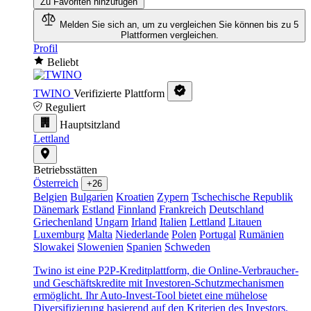
Zu Favoriten hinzufügen
Melden Sie sich an, um zu vergleichen
Sie können bis zu 5
Plattformen vergleichen.
Profil
Beliebt
TWINO
Verifizierte Plattform
Reguliert
Hauptsitzland
Lettland
Betriebsstätten
Österreich
+26
Belgien
Bulgarien
Kroatien
Zypern
Tschechische Republik
Dänemark
Estland
Finnland
Frankreich
Deutschland
Griechenland
Ungarn
Irland
Italien
Lettland
Litauen
Luxemburg
Malta
Niederlande
Polen
Portugal
Rumänien
Slowakei
Slowenien
Spanien
Schweden
Twino ist eine P2P-Kreditplattform, die Online-Verbraucher-
und Geschäftskredite mit Investoren-Schutzmechanismen
ermöglicht. Ihr Auto-Invest-Tool bietet eine mühelose
Diversifizierung basierend auf den Kriterien des Investors.