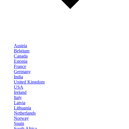
Austria
Belgium
Canada
Estonia
France
Germany
India
United Kingdom
USA
Ireland
Italy
Latvia
Lithuania
Netherlands
Norway
Spain
South Africa