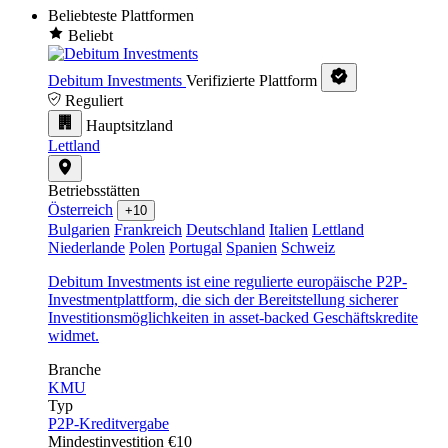
Beliebteste Plattformen
Beliebt
Debitum Investments
Verifizierte Plattform
Reguliert
Hauptsitzland
Lettland
Betriebsstätten
Österreich
+10
Bulgarien
Frankreich
Deutschland
Italien
Lettland
Niederlande
Polen
Portugal
Spanien
Schweiz
Debitum Investments ist eine regulierte europäische P2P-
Investmentplattform, die sich der Bereitstellung sicherer
Investitionsmöglichkeiten in asset-backed Geschäftskredite
widmet.
Branche
KMU
Typ
P2P-Kreditvergabe
Mindestinvestition
€10