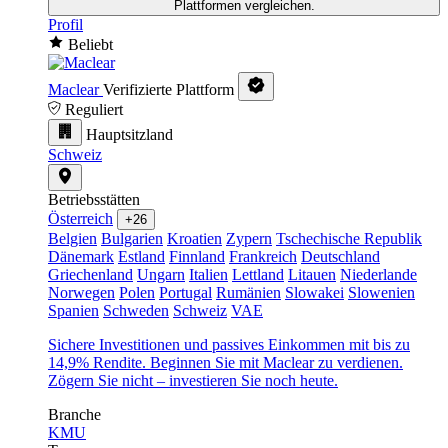
Plattformen vergleichen.
Profil
Beliebt
Maclear
Verifizierte Plattform
Reguliert
Hauptsitzland
Schweiz
Betriebsstätten
Österreich
+26
Belgien
Bulgarien
Kroatien
Zypern
Tschechische Republik
Dänemark
Estland
Finnland
Frankreich
Deutschland
Griechenland
Ungarn
Italien
Lettland
Litauen
Niederlande
Norwegen
Polen
Portugal
Rumänien
Slowakei
Slowenien
Spanien
Schweden
Schweiz
VAE
Sichere Investitionen und passives Einkommen mit bis zu
14,9% Rendite. Beginnen Sie mit Maclear zu verdienen.
Zögern Sie nicht – investieren Sie noch heute.
Branche
KMU