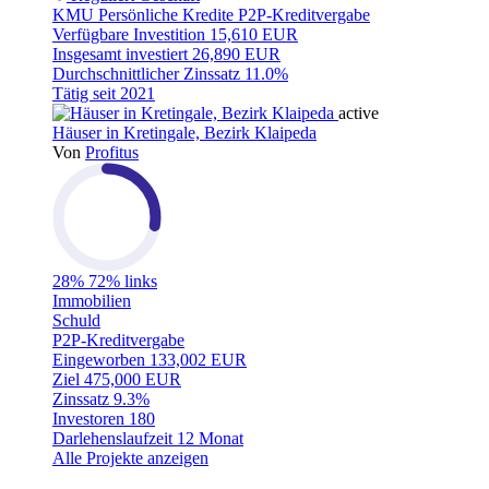
KMU
Persönliche Kredite
P2P-Kreditvergabe
Verfügbare Investition
15,610 EUR
Insgesamt investiert
26,890 EUR
Durchschnittlicher Zinssatz
11.0%
Tätig seit
2021
active
Häuser in Kretingale, Bezirk Klaipeda
Von
Profitus
28%
72% links
Immobilien
Schuld
P2P-Kreditvergabe
Eingeworben
133,002 EUR
Ziel
475,000 EUR
Zinssatz
9.3%
Investoren
180
Darlehenslaufzeit
12 Monat
Alle Projekte anzeigen