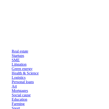
Real estate
Startups
SME
Litigation
Green energy
Health & Science
Logistics
Personal loans
Art
Mortgages
Social cause
Education
Farming
Sport