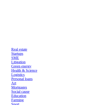
Real estate
Startups
SME
Litigation
Green energy
Health & Science
Logistics
Personal loans
Art
Mortgages
Social cause
Education
Farming
Sport