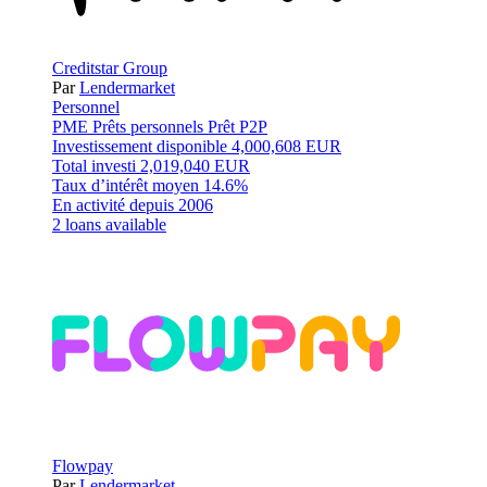
Creditstar Group
Par
Lendermarket
Personnel
PME
Prêts personnels
Prêt P2P
Investissement disponible
4,000,608 EUR
Total investi
2,019,040 EUR
Taux d’intérêt moyen
14.6%
En activité depuis
2006
2 loans available
Flowpay
Par
Lendermarket