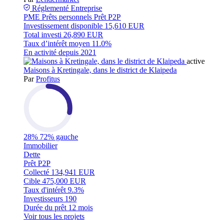
Réglementé
Entreprise
PME
Prêts personnels
Prêt P2P
Investissement disponible
15,610 EUR
Total investi
26,890 EUR
Taux d’intérêt moyen
11.0%
En activité depuis
2021
active
Maisons à Kretingale, dans le district de Klaipeda
Par
Profitus
28%
72% gauche
Immobilier
Dette
Prêt P2P
Collecté
134,941 EUR
Cible
475,000 EUR
Taux d'intérêt
9.3%
Investisseurs
190
Durée du prêt
12 mois
Voir tous les projets