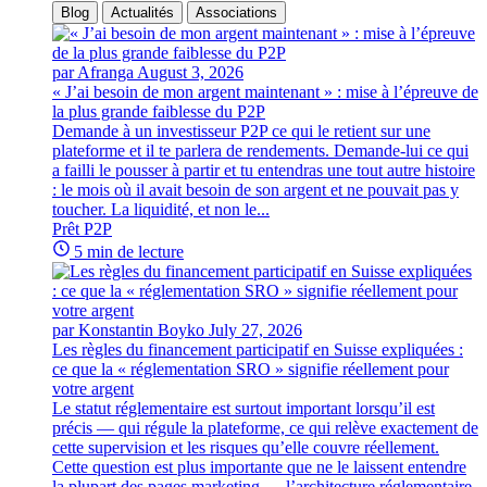
Blog
Actualités
Associations
par Afranga
August 3, 2026
« J’ai besoin de mon argent maintenant » : mise à l’épreuve de
la plus grande faiblesse du P2P
Demande à un investisseur P2P ce qui le retient sur une
plateforme et il te parlera de rendements. Demande-lui ce qui
a failli le pousser à partir et tu entendras une tout autre histoire
: le mois où il avait besoin de son argent et ne pouvait pas y
toucher. La liquidité, et non le...
Prêt P2P
5 min de lecture
par Konstantin Boyko
July 27, 2026
Les règles du financement participatif en Suisse expliquées :
ce que la « réglementation SRO » signifie réellement pour
votre argent
Le statut réglementaire est surtout important lorsqu’il est
précis — qui régule la plateforme, ce qui relève exactement de
cette supervision et les risques qu’elle couvre réellement.
Cette question est plus importante que ne le laissent entendre
la plupart des pages marketing — l’architecture réglementaire