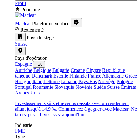
Profil
Populaire
Maclear
Plateforme vérifiée
Réglementé
Pays du siège
Suisse
Pays d'opération
Espagne
+26
Autriche
Belgique
Bulgarie
Croatie
Chypre
République
tchèque
Danemark
Estonie
Finlande
France
Allemagne
Grèce
Hongrie
Italie
Lettonie
Lituanie
Pays-Bas
Norvège
Pologne
Portugal
Roumanie
Slovaquie
Slovénie
Suède
Suisse
Émirats
Arabes Unis
Investissements sûrs et revenus passifs avec un rendement
allant jusqu'à 14,9 %. Commencez à gagner avec Maclear. Ne
tardez pas – Investissez aujourd'hui.
Industrie
PME
Type