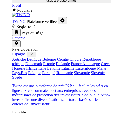
jusqu'à 5 plateformes.
Profil
Populaire
TWINO
Plateforme vérifiée
Réglementé
Pays du siège
Lettonie
Pays d'opération
Espagne
+26
Autriche
Belgique
Bulgarie
Croatie
Chypre
République
tchèque
Danemark
Estonie
Finlande
France
Allemagne
Grèce
Hongrie
Irlande
Italie
Lettonie
Lituanie
Luxembourg
Malte
Pays-Bas
Pologne
Portugal
Roumanie
Slovaquie
Slovénie
Suède
Twino est une plateforme de prêt P2P qui facilite les prêts en
ligne aux consommateurs et aux entreprises avec des
mécanismes de protection des investisseurs. Son outil d'Auto-
invest offre une diversification sans tracas basée sur les
critères de l'investisseur.
Industrie