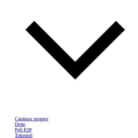
Capitaux propres
Dette
Prêt P2P
Tokenisé