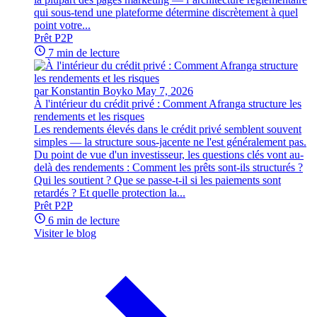
qui sous-tend une plateforme détermine discrètement à quel
point votre...
Prêt P2P
7 min de lecture
par Konstantin Boyko
May 7, 2026
À l'intérieur du crédit privé : Comment Afranga structure les
rendements et les risques
Les rendements élevés dans le crédit privé semblent souvent
simples — la structure sous-jacente ne l'est généralement pas.
Du point de vue d'un investisseur, les questions clés vont au-
delà des rendements : Comment les prêts sont-ils structurés ?
Qui les soutient ? Que se passe-t-il si les paiements sont
retardés ? Et quelle protection la...
Prêt P2P
6 min de lecture
Visiter le blog