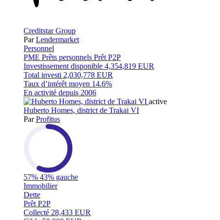
Creditstar Group
Par
Lendermarket
Personnel
PME
Prêts personnels
Prêt P2P
Investissement disponible
4,354,819 EUR
Total investi
2,030,778 EUR
Taux d’intérêt moyen
14.6%
En activité depuis
2006
active
Huberto Homes, district de Trakai VI
Par
Profitus
57%
43% gauche
Immobilier
Dette
Prêt P2P
Collecté
28,433 EUR