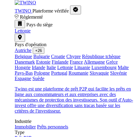
TWINO
Plateforme vérifiée
Réglementé
Pays du siège
Lettonie
Pays d'opération
Autriche
+26
Belgique
Bulgarie
Croatie
Chypre
République tchèque
Danemark
Estonie
Finlande
France
Allemagne
Grèce
Hongrie
Irlande
Italie
Lettonie
Lituanie
Luxembourg
Malte
Pays-Bas
Pologne
Portugal
Roumanie
Slovaquie
Slovénie
Espagne
Suède
Twino est une plateforme de prêt P2P qui facilite les prêts en
ligne aux consommateurs et aux entreprises avec des
mécanismes de protection des investisseurs. Son outil d'Auto-
invest offre une diversification sans tracas basée sur les
critères de l'investisseur.
Industrie
Immobilier
Prêts personnels
Type