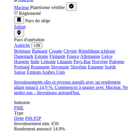
Maclear
Plateforme vérifiée
Réglementé
Pays du siège
Suisse
Pays d'opération
Autriche
+26
Belgique
Bulgarie
Croatie
Chypre
République tchèque
Danemark
Estonie
Finlande
France
Allemagne
Grèce
Hongrie
Italie
Lettonie
Lituanie
Pays-Bas
Norvège
Pologne
Portugal
Roumanie
Slovaquie
Slovénie
Espagne
Suède
Suisse
Émirats Arabes Unis
Investissements sûrs et revenus passifs avec un rendement
allant jusqu'à 14,9 %. Commencez à gagner avec Maclear. Ne
tardez pas – Investissez aujourd'hui.
Industrie
PME
Type
Dette
Prêt P2P
Investissement min.
€50
Rendement annoncé
14.9%