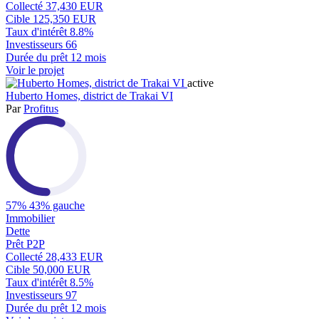
Collecté
37,430 EUR
Cible
125,350 EUR
Taux d'intérêt
8.8%
Investisseurs
66
Durée du prêt
12 mois
Voir le projet
active
Huberto Homes, district de Trakai VI
Par
Profitus
57%
43% gauche
Immobilier
Dette
Prêt P2P
Collecté
28,433 EUR
Cible
50,000 EUR
Taux d'intérêt
8.5%
Investisseurs
97
Durée du prêt
12 mois