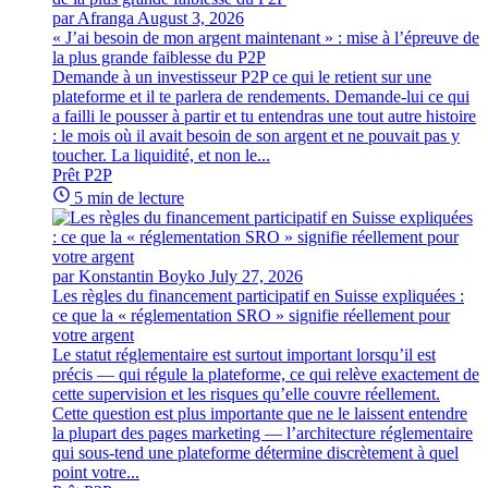
par Afranga
August 3, 2026
« J’ai besoin de mon argent maintenant » : mise à l’épreuve de
la plus grande faiblesse du P2P
Demande à un investisseur P2P ce qui le retient sur une
plateforme et il te parlera de rendements. Demande-lui ce qui
a failli le pousser à partir et tu entendras une tout autre histoire
: le mois où il avait besoin de son argent et ne pouvait pas y
toucher. La liquidité, et non le...
Prêt P2P
5 min de lecture
par Konstantin Boyko
July 27, 2026
Les règles du financement participatif en Suisse expliquées :
ce que la « réglementation SRO » signifie réellement pour
votre argent
Le statut réglementaire est surtout important lorsqu’il est
précis — qui régule la plateforme, ce qui relève exactement de
cette supervision et les risques qu’elle couvre réellement.
Cette question est plus importante que ne le laissent entendre
la plupart des pages marketing — l’architecture réglementaire
qui sous-tend une plateforme détermine discrètement à quel
point votre...