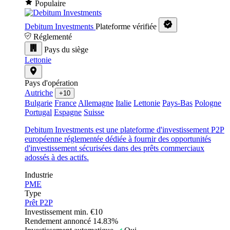
Populaire
Debitum Investments
Plateforme vérifiée
Réglementé
Pays du siège
Lettonie
Pays d'opération
Autriche
+10
Bulgarie
France
Allemagne
Italie
Lettonie
Pays-Bas
Pologne
Portugal
Espagne
Suisse
Debitum Investments est une plateforme d'investissement P2P
européenne réglementée dédiée à fournir des opportunités
d'investissement sécurisées dans des prêts commerciaux
adossés à des actifs.
Industrie
PME
Type
Prêt P2P
Investissement min.
€10
Rendement annoncé
14.83%