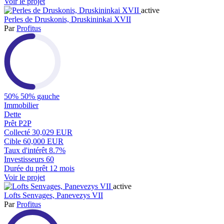
Voir le projet
active
Perles de Druskonis, Druskininkai XVII
Par
Profitus
50%
50% gauche
Immobilier
Dette
Prêt P2P
Collecté
30,029 EUR
Cible
60,000 EUR
Taux d'intérêt
8.7%
Investisseurs
60
Durée du prêt
12 mois
Voir le projet
active
Lofts Senvages, Panevezys VII
Par
Profitus