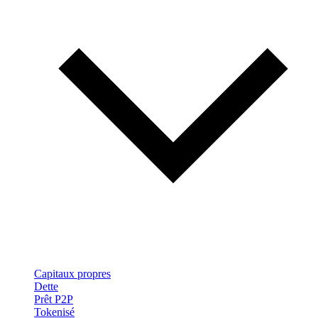
Capitaux propres
Dette
Prêt P2P
Tokenisé