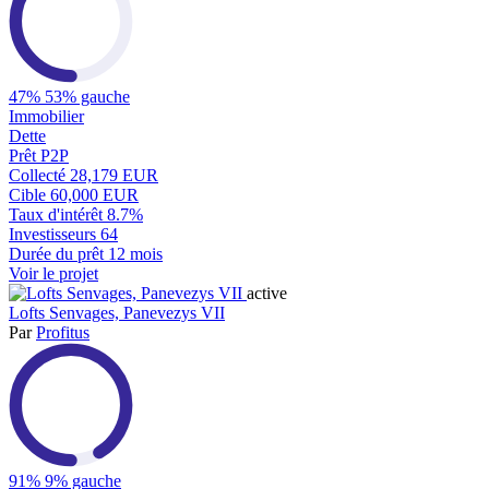
47%
53% gauche
Immobilier
Dette
Prêt P2P
Collecté
28,179 EUR
Cible
60,000 EUR
Taux d'intérêt
8.7%
Investisseurs
64
Durée du prêt
12 mois
Voir le projet
active
Lofts Senvages, Panevezys VII
Par
Profitus
91%
9% gauche