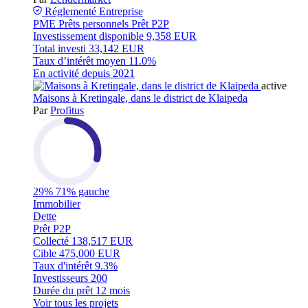
Réglementé
Entreprise
PME
Prêts personnels
Prêt P2P
Investissement disponible
9,358 EUR
Total investi
33,142 EUR
Taux d’intérêt moyen
11.0%
En activité depuis
2021
active
Maisons à Kretingale, dans le district de Klaipeda
Par
Profitus
29%
71% gauche
Immobilier
Dette
Prêt P2P
Collecté
138,517 EUR
Cible
475,000 EUR
Taux d'intérêt
9.3%
Investisseurs
200
Durée du prêt
12 mois
Voir tous les projets