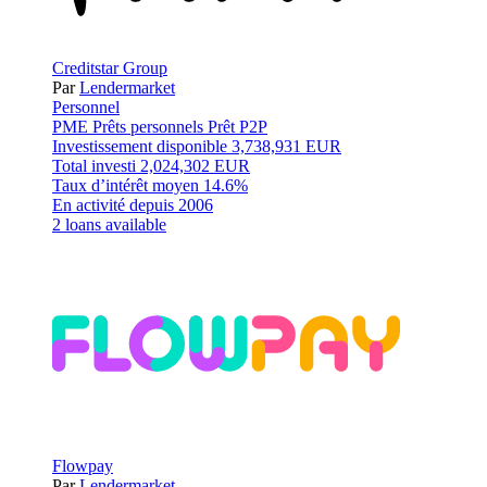
Creditstar Group
Par
Lendermarket
Personnel
PME
Prêts personnels
Prêt P2P
Investissement disponible
3,738,931 EUR
Total investi
2,024,302 EUR
Taux d’intérêt moyen
14.6%
En activité depuis
2006
2 loans available
Flowpay
Par
Lendermarket