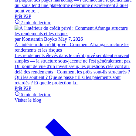
qui sous-tend une plateforme détermine discrètement à quel
point votre...
Prêt P2P
7 min de lecture
par Konstantin Boyko
May 7, 2026
À l'intérieur du crédit privé : Comment Afranga structure les
rendements et les risques
Les rendements élevés dans le crédit privé semblent souvent
simples — la structure sous-jacente ne l'est généralement pas.
Du point de vue d'un investisseur, les questions clés vont au-
delà des rendements : Comment les prêts sont-ils structurés ?
Qui les soutient ? Que se passe-t-il si les paiements sont
retardés ? Et quelle protection la...
Prêt P2P
6 min de lecture
Visiter le blog