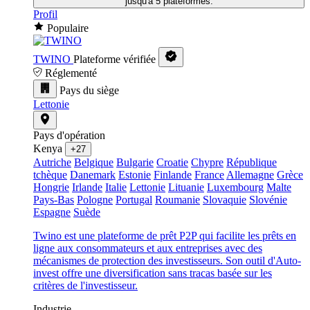
jusqu'à 5 plateformes.
Profil
Populaire
TWINO
Plateforme vérifiée
Réglementé
Pays du siège
Lettonie
Pays d'opération
Kenya
+27
Autriche
Belgique
Bulgarie
Croatie
Chypre
République
tchèque
Danemark
Estonie
Finlande
France
Allemagne
Grèce
Hongrie
Irlande
Italie
Lettonie
Lituanie
Luxembourg
Malte
Pays-Bas
Pologne
Portugal
Roumanie
Slovaquie
Slovénie
Espagne
Suède
Twino est une plateforme de prêt P2P qui facilite les prêts en
ligne aux consommateurs et aux entreprises avec des
mécanismes de protection des investisseurs. Son outil d'Auto-
invest offre une diversification sans tracas basée sur les
critères de l'investisseur.
Industrie