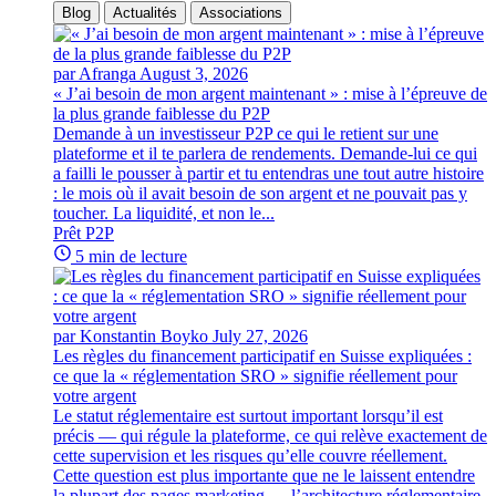
Blog
Actualités
Associations
par Afranga
August 3, 2026
« J’ai besoin de mon argent maintenant » : mise à l’épreuve de
la plus grande faiblesse du P2P
Demande à un investisseur P2P ce qui le retient sur une
plateforme et il te parlera de rendements. Demande-lui ce qui
a failli le pousser à partir et tu entendras une tout autre histoire
: le mois où il avait besoin de son argent et ne pouvait pas y
toucher. La liquidité, et non le...
Prêt P2P
5 min de lecture
par Konstantin Boyko
July 27, 2026
Les règles du financement participatif en Suisse expliquées :
ce que la « réglementation SRO » signifie réellement pour
votre argent
Le statut réglementaire est surtout important lorsqu’il est
précis — qui régule la plateforme, ce qui relève exactement de
cette supervision et les risques qu’elle couvre réellement.
Cette question est plus importante que ne le laissent entendre
la plupart des pages marketing — l’architecture réglementaire