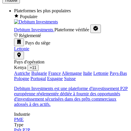
Trouver
Plateformes les plus populaires
Populaire
Debitum Investments
Plateforme vérifiée
Réglementé
Pays du siège
Lettonie
Pays d'opération
Kenya
+11
Autriche
Bulgarie
France
Allemagne
Italie
Lettonie
Pays-Bas
Pologne
Portugal
Espagne
Suisse
Debitum Investments est une plateforme d'investissement P2P
européenne réglementée dédiée à fournir des opportunités
d'investissement sécurisées dans des prêts commerciaux
adossés à des actifs.
Industrie
PME
Type
Prêt P2P