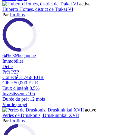
active
Huberto Homes, district de Trakai VI
Par
Profitus
64%
36% gauche
Immobilier
Dette
Prêt P2P
Collecté
31,958 EUR
Cible
50,000 EUR
Taux d'intérêt
8.5%
Investisseurs
105
Durée du prêt
12 mois
Voir le projet
active
Perles de Druskonis, Druskininkai XVII
Par
Profitus