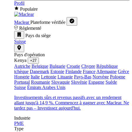
Profil
Populaire
Maclear
Plateforme vérifiée
Réglementé
Pays du siège
Suisse
Pays d'opération
Kenya
+27
Autriche
Belgique
Bulgarie
Croatie
Chypre
République
tchèque
Danemark
Estonie
Finlande
France
Allemagne
Grèce
Hongrie
Italie
Lettonie
Lituanie
Pays-Bas
Norvège
Pologne
Portugal
Roumanie
Slovaquie
Slovénie
Espagne
Suède
Suisse
Émirats Arabes Unis
Investissements sûrs et revenus passifs avec un rendement
allant jusqu'à 14,9 %. Commencez à gagner avec Maclear. Ne
tardez pas – Investissez aujourd'hui.
Industrie
PME
Type