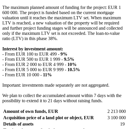
The maximum planned amount of funding for the project: EUR 1
600 000. The project is funded based on the current mortgage
valuation until it reaches the maximum LTV set. When maximum
LTV is reached, a new valuation of the property will be required
and further project funding stages will be announced and collected
only if the maximum LTV set is not exceeded. The loan-to-value
ratio (LTV) in this phase 38%.
Interest by investment amount:
- From EUR 100 to EUR 499 -
9%
- From EUR 500 to EUR 1 999 -
9.5%
- From EUR 2 000 to EUR 4 999 -
10%
- From EUR 5 000 to EUR 9 999 -
10.5%
- From EUR 10 000 -
11%
Important: investments made separately are not aggregated.
We plan to collect the accumulated amount within 7 days with the
possibility to extend it to 21 days without raising funds.
Amount of own funds, EUR
2 213 000
Acquisition price of a land plot or object, EUR
3 100 000
Details of assets
19