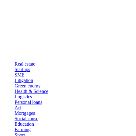
Real estate
Startups
SME
Litigation
Green energy
Health & Science
Logistics
Personal loans
Art
Mortgages
Social cause
Education
Farming
Sport