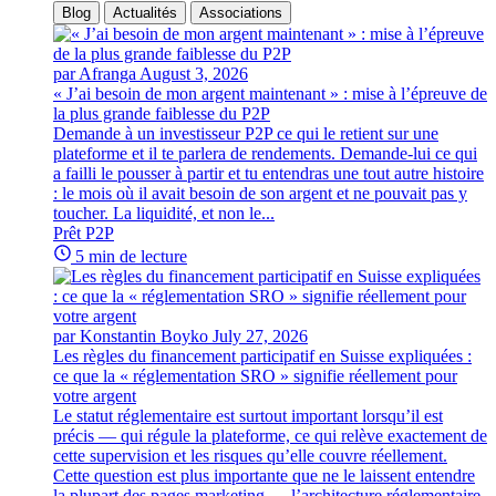
Blog
Actualités
Associations
par Afranga
August 3, 2026
« J’ai besoin de mon argent maintenant » : mise à l’épreuve de
la plus grande faiblesse du P2P
Demande à un investisseur P2P ce qui le retient sur une
plateforme et il te parlera de rendements. Demande-lui ce qui
a failli le pousser à partir et tu entendras une tout autre histoire
: le mois où il avait besoin de son argent et ne pouvait pas y
toucher. La liquidité, et non le...
Prêt P2P
5 min de lecture
par Konstantin Boyko
July 27, 2026
Les règles du financement participatif en Suisse expliquées :
ce que la « réglementation SRO » signifie réellement pour
votre argent
Le statut réglementaire est surtout important lorsqu’il est
précis — qui régule la plateforme, ce qui relève exactement de
cette supervision et les risques qu’elle couvre réellement.
Cette question est plus importante que ne le laissent entendre
la plupart des pages marketing — l’architecture réglementaire