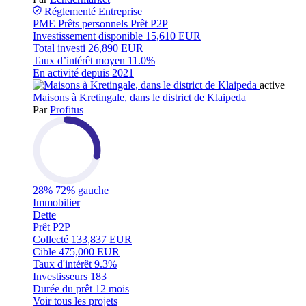
Réglementé
Entreprise
PME
Prêts personnels
Prêt P2P
Investissement disponible
15,610 EUR
Total investi
26,890 EUR
Taux d’intérêt moyen
11.0%
En activité depuis
2021
active
Maisons à Kretingale, dans le district de Klaipeda
Par
Profitus
28%
72% gauche
Immobilier
Dette
Prêt P2P
Collecté
133,837 EUR
Cible
475,000 EUR
Taux d'intérêt
9.3%
Investisseurs
183
Durée du prêt
12 mois
Voir tous les projets