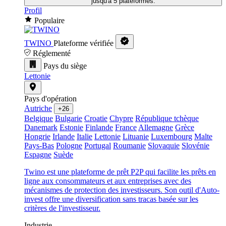
jusqu'à 5 plateformes.
Profil
Populaire
TWINO
Plateforme vérifiée
Réglementé
Pays du siège
Lettonie
Pays d'opération
Autriche
+26
Belgique
Bulgarie
Croatie
Chypre
République tchèque
Danemark
Estonie
Finlande
France
Allemagne
Grèce
Hongrie
Irlande
Italie
Lettonie
Lituanie
Luxembourg
Malte
Pays-Bas
Pologne
Portugal
Roumanie
Slovaquie
Slovénie
Espagne
Suède
Twino est une plateforme de prêt P2P qui facilite les prêts en
ligne aux consommateurs et aux entreprises avec des
mécanismes de protection des investisseurs. Son outil d'Auto-
invest offre une diversification sans tracas basée sur les
critères de l'investisseur.
Industrie