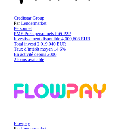
Creditstar Group
Par
Lendermarket
Personnel
PME
Prêts personnels
Prêt P2P
Investissement disponible
4,000,608 EUR
Total investi
2,019,040 EUR
Taux d’intérêt moyen
14.6%
En activité depuis
2006
2 loans available
Flowpay
Par
Lendermarket