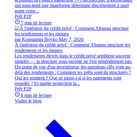
qui sous-tend une plateforme détermine discrètement à quel
point votre...
Prêt P2P
7 min de lecture
par Konstantin Boyko
May 7, 2026
À l'intérieur du crédit privé : Comment Afranga structure les
rendements et les risques
Les rendements élevés dans le crédit privé semblent souvent
simples — la structure sous-jacente ne l'est généralement pas.
Du point de vue d'un investisseur, les questions clés vont au-
delà des rendements : Comment les prêts sont-ils structurés ?
Qui les soutient ? Que se passe-t-il si les paiements sont
retardés ? Et quelle protection la...
Prêt P2P
6 min de lecture
Visiter le blog