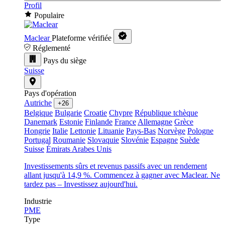
Profil
Populaire
Maclear
Plateforme vérifiée
Réglementé
Pays du siège
Suisse
Pays d'opération
Autriche
+26
Belgique
Bulgarie
Croatie
Chypre
République tchèque
Danemark
Estonie
Finlande
France
Allemagne
Grèce
Hongrie
Italie
Lettonie
Lituanie
Pays-Bas
Norvège
Pologne
Portugal
Roumanie
Slovaquie
Slovénie
Espagne
Suède
Suisse
Émirats Arabes Unis
Investissements sûrs et revenus passifs avec un rendement
allant jusqu'à 14,9 %. Commencez à gagner avec Maclear. Ne
tardez pas – Investissez aujourd'hui.
Industrie
PME
Type