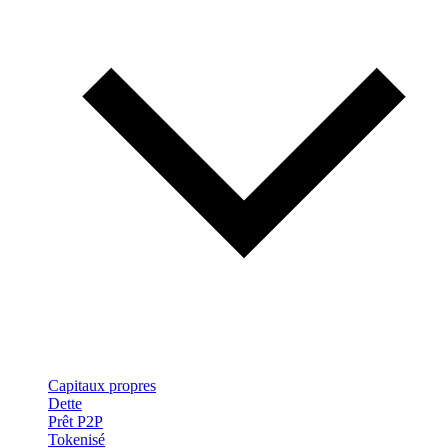
Capitaux propres
Dette
Prêt P2P
Tokenisé