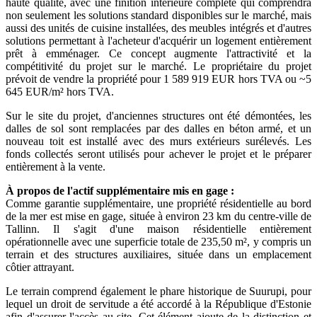
haute qualité, avec une finition intérieure complète qui comprendra
non seulement les solutions standard disponibles sur le marché, mais
aussi des unités de cuisine installées, des meubles intégrés et d'autres
solutions permettant à l'acheteur d'acquérir un logement entièrement
prêt à emménager. Ce concept augmente l'attractivité et la
compétitivité du projet sur le marché. Le propriétaire du projet
prévoit de vendre la propriété pour 1 589 919 EUR hors TVA ou ~5
645 EUR/m² hors TVA.
Sur le site du projet, d'anciennes structures ont été démontées, les
dalles de sol sont remplacées par des dalles en béton armé, et un
nouveau toit est installé avec des murs extérieurs surélevés. Les
fonds collectés seront utilisés pour achever le projet et le préparer
entièrement à la vente.
À propos de l'actif supplémentaire mis en gage :
Comme garantie supplémentaire, une propriété résidentielle au bord
de la mer est mise en gage, située à environ 23 km du centre-ville de
Tallinn. Il s'agit d'une maison résidentielle entièrement
opérationnelle avec une superficie totale de 235,50 m², y compris un
terrain et des structures auxiliaires, située dans un emplacement
côtier attrayant.
Le terrain comprend également le phare historique de Suurupi, pour
lequel un droit de servitude a été accordé à la République d'Estonie
afin d'assurer l'accès au site. Cet élément ajoute de la distinction et