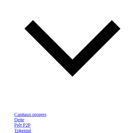
Capitaux propres
Dette
Prêt P2P
Tokenisé