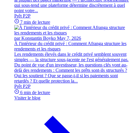
qui sous-tend une plateforme détermine discrètement à quel
point votre...
Prêt P2P
7 min de lecture
par Konstantin Boyko
May 7, 2026
À l'intérieur du crédit privé : Comment Afranga structure les
rendements et les risques
Les rendements élevés dans le crédit privé semblent souvent
simples — la structure sous-jacente ne l'est généralement pas.
Du point de vue d'un investisseur, les questions clés vont au-
delà des rendements : Comment les prêts sont-ils structurés ?
Qui les soutient ? Que se passe-t-il si les paiements sont
retardés ? Et quelle protection la...
Prêt P2P
6 min de lecture
Visiter le blog