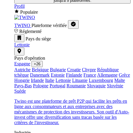
jusqu'à 5 plateformes.
Profil
Populaire
TWINO
Plateforme vérifiée
Réglementé
Pays du siège
Lettonie
Pays d'opération
Espagne
+26
Autriche
Belgique
Bulgarie
Croatie
Chypre
République
tchèque
Danemark
Estonie
Finlande
France
Allemagne
Grèce
Hongrie
Irlande
Italie
Lettonie
Lituanie
Luxembourg
Malte
Pays-Bas
Pologne
Portugal
Roumanie
Slovaquie
Slovénie
Suède
Twino est une plateforme de prêt P2P qui facilite les prêts en
ligne aux consommateurs et aux entreprises avec des
mécanismes de protection des investisseurs. Son outil d'Auto-
invest offre une diversification sans tracas basée sur les
critères de l'investisseur.
Industrie