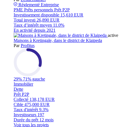
Réglementé
Entreprise
PME
Prêts personnels
Prêt P2P
Investissement disponible
15,610 EUR
Total investi
26,890 EUR
Taux d’intérêt moyen
11.0%
En activité depuis
2021
active
Maisons à Kretingale, dans le district de Klaipeda
Par
Profitus
29%
71% gauche
Immobilier
Dette
Prêt P2P
Collecté
138,178 EUR
Cible
475,000 EUR
Taux d'intérêt
9.3%
Investisseurs
197
Durée du prêt
12 mois
Voir tous les projets