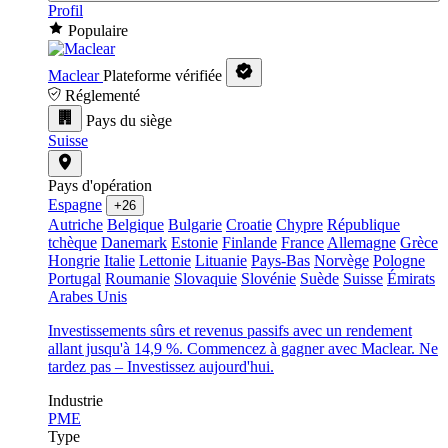
Profil
Populaire
Maclear
Plateforme vérifiée
Réglementé
Pays du siège
Suisse
Pays d'opération
Espagne
+26
Autriche
Belgique
Bulgarie
Croatie
Chypre
République
tchèque
Danemark
Estonie
Finlande
France
Allemagne
Grèce
Hongrie
Italie
Lettonie
Lituanie
Pays-Bas
Norvège
Pologne
Portugal
Roumanie
Slovaquie
Slovénie
Suède
Suisse
Émirats
Arabes Unis
Investissements sûrs et revenus passifs avec un rendement
allant jusqu'à 14,9 %. Commencez à gagner avec Maclear. Ne
tardez pas – Investissez aujourd'hui.
Industrie
PME
Type