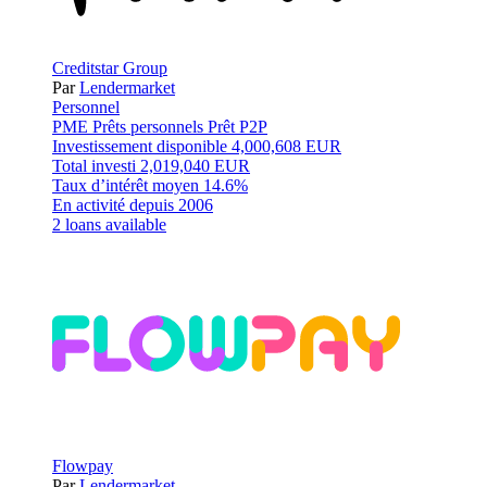
Creditstar Group
Par
Lendermarket
Personnel
PME
Prêts personnels
Prêt P2P
Investissement disponible
4,000,608 EUR
Total investi
2,019,040 EUR
Taux d’intérêt moyen
14.6%
En activité depuis
2006
2 loans available
Flowpay
Par
Lendermarket