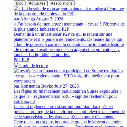
Blog
Actualités
Associations
par Afranga
August 3, 2026
« J’ai besoin de mon argent maintenant » : mise à l’épreuve de
la plus grande faiblesse du P2P
Demande à un investisseur P2P ce qui le retient sur une
plateforme et il te parlera de rendements. Demande-lui ce qui
a failli le pousser à partir et tu entendras une tout autre histoire
: le mois où il avait besoin de son argent et ne pouvait pas y
toucher. La liquidité, et non le...
Prêt P2P
5 min de lecture
par Konstantin Boyko
July 27, 2026
Les règles du financement participatif en Suisse expliquées :
ce que la « réglementation SRO » signifie réellement pour
votre argent
Le statut réglementaire est surtout important lorsqu’il est
précis — qui régule la plateforme, ce qui relève exactement de
cette supervision et les risques qu’elle couvre réellement.
Cette question est plus importante que ne le laissent entendre
la plupart des pages marketing — l’architecture réglementaire