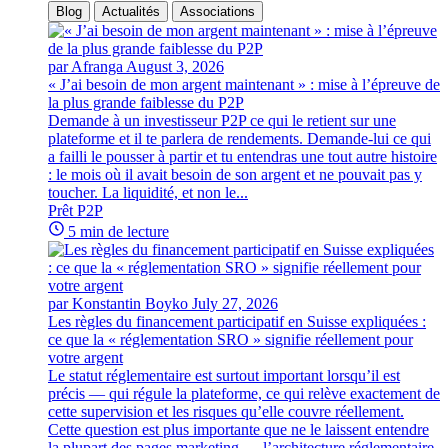
Blog
Actualités
Associations
par Afranga
August 3, 2026
« J’ai besoin de mon argent maintenant » : mise à l’épreuve de
la plus grande faiblesse du P2P
Demande à un investisseur P2P ce qui le retient sur une
plateforme et il te parlera de rendements. Demande-lui ce qui
a failli le pousser à partir et tu entendras une tout autre histoire
: le mois où il avait besoin de son argent et ne pouvait pas y
toucher. La liquidité, et non le...
Prêt P2P
5 min de lecture
par Konstantin Boyko
July 27, 2026
Les règles du financement participatif en Suisse expliquées :
ce que la « réglementation SRO » signifie réellement pour
votre argent
Le statut réglementaire est surtout important lorsqu’il est
précis — qui régule la plateforme, ce qui relève exactement de
cette supervision et les risques qu’elle couvre réellement.
Cette question est plus importante que ne le laissent entendre
la plupart des pages marketing — l’architecture réglementaire