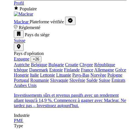
Profil
Populaire
Maclear
Plateforme vérifiée
Réglementé
Pays du siège
Suisse
Pays d'opération
Espagne
+26
Autriche
Belgique
Bulgarie
Croatie
Chypre
République
tchèque
Danemark
Estonie
Finlande
France
Allemagne
Grèce
Hongrie
Italie
Lettonie
Lituanie
Pays-Bas
Norvège
Pologne
Portugal
Roumanie
Slovaquie
Slovénie
Suède
Suisse
Émirats
Arabes Unis
Investissements sûrs et revenus passifs avec un rendement
allant jusqu'à 14,9 %. Commencez à gagner avec Maclear. Ne
tardez pas – Investissez aujourd'hui.
Industrie
PME
Type