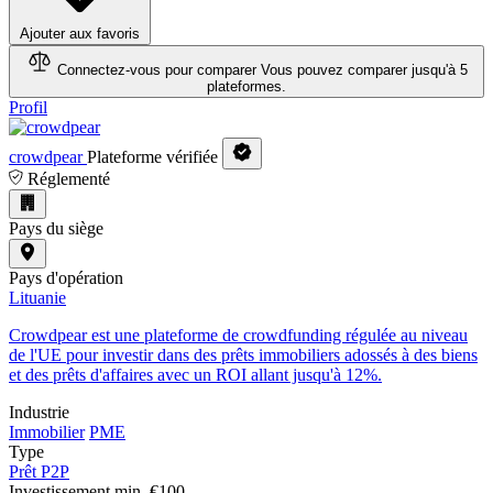
Ajouter aux favoris
Connectez-vous pour comparer
Vous pouvez comparer jusqu'à 5
plateformes.
Profil
crowdpear
Plateforme vérifiée
Réglementé
Pays du siège
Pays d'opération
Lituanie
Crowdpear est une plateforme de crowdfunding régulée au niveau
de l'UE pour investir dans des prêts immobiliers adossés à des biens
et des prêts d'affaires avec un ROI allant jusqu'à 12%.
Industrie
Immobilier
PME
Type
Prêt P2P
Investissement min.
€100