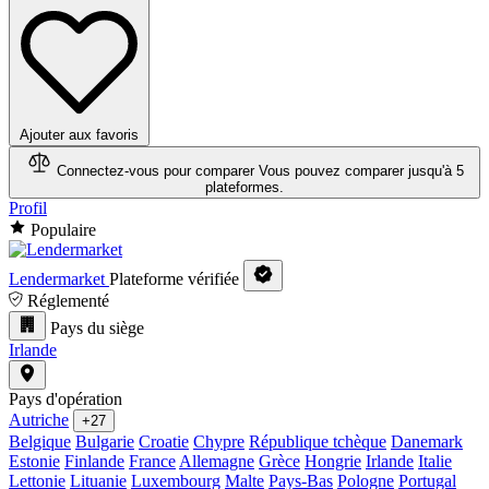
Ajouter aux favoris
Connectez-vous pour comparer
Vous pouvez comparer jusqu'à 5
plateformes.
Profil
Populaire
Lendermarket
Plateforme vérifiée
Réglementé
Pays du siège
Irlande
Pays d'opération
Autriche
+27
Belgique
Bulgarie
Croatie
Chypre
République tchèque
Danemark
Estonie
Finlande
France
Allemagne
Grèce
Hongrie
Irlande
Italie
Lettonie
Lituanie
Luxembourg
Malte
Pays-Bas
Pologne
Portugal