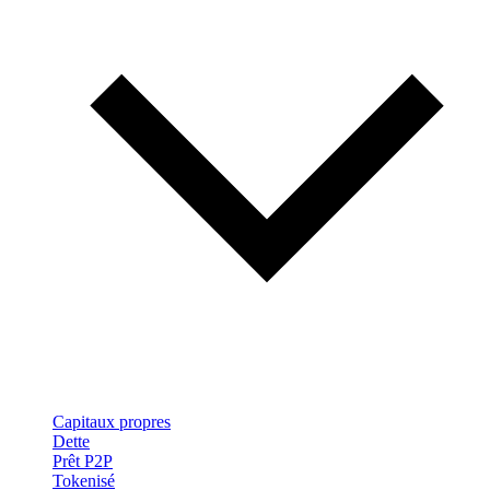
Capitaux propres
Dette
Prêt P2P
Tokenisé