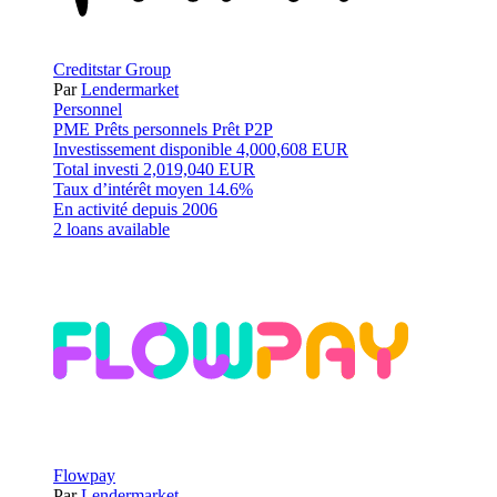
Creditstar Group
Par
Lendermarket
Personnel
PME
Prêts personnels
Prêt P2P
Investissement disponible
4,000,608 EUR
Total investi
2,019,040 EUR
Taux d’intérêt moyen
14.6%
En activité depuis
2006
2 loans available
Flowpay
Par
Lendermarket