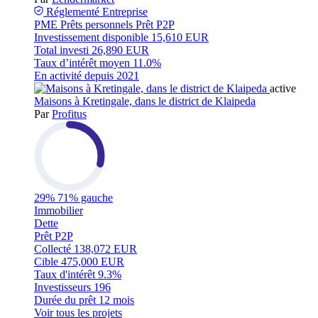
Réglementé
Entreprise
PME
Prêts personnels
Prêt P2P
Investissement disponible
15,610 EUR
Total investi
26,890 EUR
Taux d’intérêt moyen
11.0%
En activité depuis
2021
active
Maisons à Kretingale, dans le district de Klaipeda
Par
Profitus
29%
71% gauche
Immobilier
Dette
Prêt P2P
Collecté
138,072 EUR
Cible
475,000 EUR
Taux d'intérêt
9.3%
Investisseurs
196
Durée du prêt
12 mois
Voir tous les projets