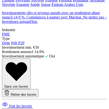
Lituanie
Pays-Bas
Norvège
Pologne
Portugal
Roumanie
Slovaquie
Slovénie
Espagne
Suède
Suisse
Émirats Arabes Unis
Investissements sûrs et revenus passifs avec un rendement allant
jusqu'à 14,9 %. Commencez à gagner avec Maclear. Ne tardez pas –
Investissez aujourd'hui.
Industrie
PME
Type
Dette
Prêt P2P
Investissement min.
€50
Rendement annoncé
14.9%
Investissement automatique
Oui
Dans vos favoris
Retirer des favoris
Voir les favoris