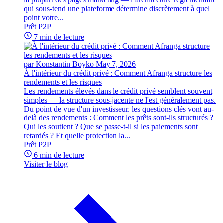
qui sous-tend une plateforme détermine discrètement à quel
point votre...
Prêt P2P
7 min de lecture
par Konstantin Boyko
May 7, 2026
À l'intérieur du crédit privé : Comment Afranga structure les
rendements et les risques
Les rendements élevés dans le crédit privé semblent souvent
simples — la structure sous-jacente ne l'est généralement pas.
Du point de vue d'un investisseur, les questions clés vont au-
delà des rendements : Comment les prêts sont-ils structurés ?
Qui les soutient ? Que se passe-t-il si les paiements sont
retardés ? Et quelle protection la...
Prêt P2P
6 min de lecture
Visiter le blog