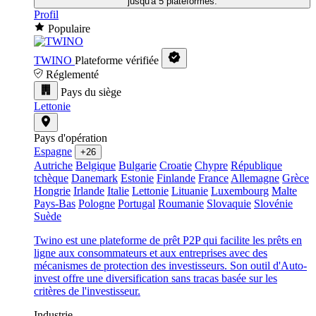
jusqu'à 5 plateformes.
Profil
Populaire
TWINO
Plateforme vérifiée
Réglementé
Pays du siège
Lettonie
Pays d'opération
Espagne
+26
Autriche
Belgique
Bulgarie
Croatie
Chypre
République
tchèque
Danemark
Estonie
Finlande
France
Allemagne
Grèce
Hongrie
Irlande
Italie
Lettonie
Lituanie
Luxembourg
Malte
Pays-Bas
Pologne
Portugal
Roumanie
Slovaquie
Slovénie
Suède
Twino est une plateforme de prêt P2P qui facilite les prêts en
ligne aux consommateurs et aux entreprises avec des
mécanismes de protection des investisseurs. Son outil d'Auto-
invest offre une diversification sans tracas basée sur les
critères de l'investisseur.
Industrie