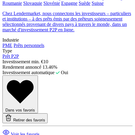
Roumanie
Slovaquie
Slovénie
Espagne
Suède
Suisse
Chez Lendermarket, nous connectons les investisseurs – particuliers
et institutions – à des prêts émis par des prêteurs soigneusement
sélectionnés provenant de divers pays à travers le monde, dans un
marché d'investissement P2P en ligne.
Industrie
PME
Prêts personnels
Type
Prêt P2P
Investissement min.
€10
Rendement annoncé
13.46%
Investissement automatique
Oui
Dans vos favoris
Retirer des favoris
Voir les favoris