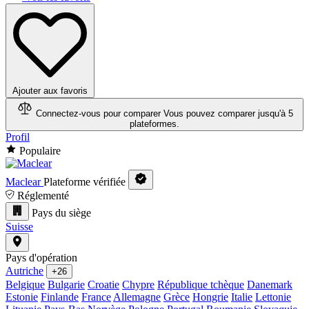
Ajouter aux favoris
Connectez-vous pour comparer
Vous pouvez comparer jusqu'à 5
plateformes.
Profil
Populaire
Maclear
Plateforme vérifiée
Réglementé
Pays du siège
Suisse
Pays d'opération
Autriche
+26
Belgique
Bulgarie
Croatie
Chypre
République tchèque
Danemark
Estonie
Finlande
France
Allemagne
Grèce
Hongrie
Italie
Lettonie