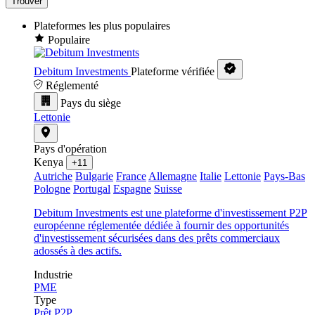
Trouver
Plateformes les plus populaires
Populaire
Debitum Investments
Plateforme vérifiée
Réglementé
Pays du siège
Lettonie
Pays d'opération
Kenya
+11
Autriche
Bulgarie
France
Allemagne
Italie
Lettonie
Pays-Bas
Pologne
Portugal
Espagne
Suisse
Debitum Investments est une plateforme d'investissement P2P
européenne réglementée dédiée à fournir des opportunités
d'investissement sécurisées dans des prêts commerciaux
adossés à des actifs.
Industrie
PME
Type
Prêt P2P