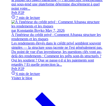
qui sous-tend une plateforme détermine discrètement à quel
point votre...
Prêt P2P
7 min de lecture
par Konstantin Boyko
May 7, 2026
À l'intérieur du crédit privé : Comment Afranga structure les
rendements et les risques
Les rendements élevés dans le crédit privé semblent souvent
simples — la structure sous-jacente ne l'est généralement pas.
Du point de vue d'un investisseur, les questions clés vont au-
delà des rendements : Comment les prêts sont-ils structurés ?
Qui les soutient ? Que se passe-t-il si les paiements sont
retardés ? Et quelle protection la...
Prêt P2P
6 min de lecture
Visiter le blog