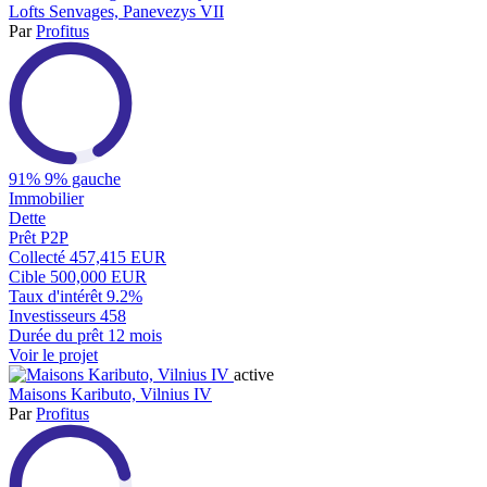
Lofts Senvages, Panevezys VII
Par
Profitus
91%
9% gauche
Immobilier
Dette
Prêt P2P
Collecté
457,415 EUR
Cible
500,000 EUR
Taux d'intérêt
9.2%
Investisseurs
458
Durée du prêt
12 mois
Voir le projet
active
Maisons Kaributo, Vilnius IV
Par
Profitus