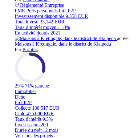
Réglementé
Entreprise
PME
Prêts personnels
Prêt P2P
Investissement disponible
9,358 EUR
Total investi
33,142 EUR
Taux d’intérêt moyen
11.0%
En activité depuis
2021
active
Maisons à Kretingale, dans le district de Klaipeda
Par
Profitus
29%
71% gauche
Immobilier
Dette
Prêt P2P
Collecté
138,517 EUR
Cible
475,000 EUR
Taux d'intérêt
9.3%
Investisseurs
200
Durée du prêt
12 mois
Voir tous les projets