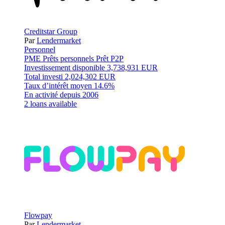
Creditstar Group
Par
Lendermarket
Personnel
PME
Prêts personnels
Prêt P2P
Investissement disponible
3,738,931 EUR
Total investi
2,024,302 EUR
Taux d’intérêt moyen
14.6%
En activité depuis
2006
2 loans available
Flowpay
Par
Lendermarket