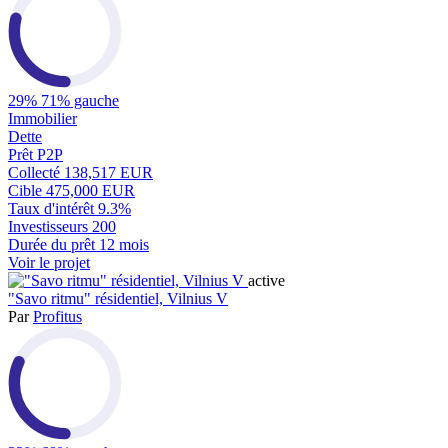
29%
71% gauche
Immobilier
Dette
Prêt P2P
Collecté
138,517 EUR
Cible
475,000 EUR
Taux d'intérêt
9.3%
Investisseurs
200
Durée du prêt
12 mois
Voir le projet
active
"Savo ritmu" résidentiel, Vilnius V
Par
Profitus