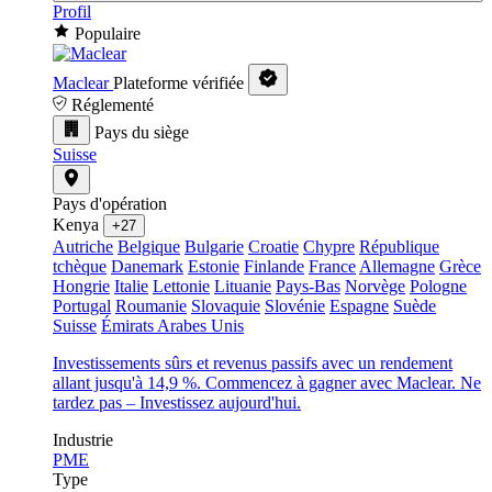
Profil
Populaire
Maclear
Plateforme vérifiée
Réglementé
Pays du siège
Suisse
Pays d'opération
Kenya
+27
Autriche
Belgique
Bulgarie
Croatie
Chypre
République
tchèque
Danemark
Estonie
Finlande
France
Allemagne
Grèce
Hongrie
Italie
Lettonie
Lituanie
Pays-Bas
Norvège
Pologne
Portugal
Roumanie
Slovaquie
Slovénie
Espagne
Suède
Suisse
Émirats Arabes Unis
Investissements sûrs et revenus passifs avec un rendement
allant jusqu'à 14,9 %. Commencez à gagner avec Maclear. Ne
tardez pas – Investissez aujourd'hui.
Industrie
PME
Type