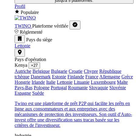
jusqu'à 5 plateformes.
Profil
Populaire
TWINO
Plateforme vérifiée
Réglementé
Pays du siège
Lettonie
Pays d'opération
Kenya
+27
Autriche
Belgique
Bulgarie
Croatie
Chypre
République
tchèque
Danemark
Estonie
Finlande
France
Allemagne
Grèce
Hongrie
Irlande
Italie
Lettonie
Lituanie
Luxembourg
Malte
Pays-Bas
Pologne
Portugal
Roumanie
Slovaquie
Slovénie
Espagne
Suède
Twino est une plateforme de prêt P2P qui facilite les prêts en
ligne aux consommateurs et aux entreprises avec des
mécanismes de protection des investisseurs. Son outil d'Auto-
invest offre une diversification sans tracas basée sur les
critères de l'investisseur.
Industrie