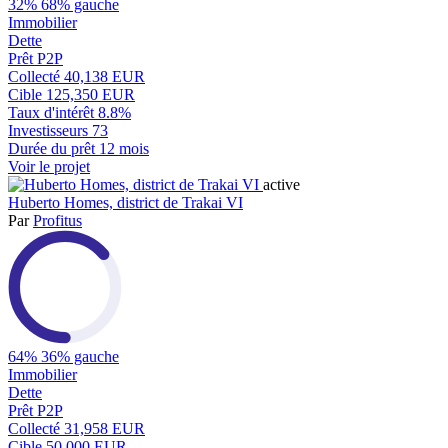
32%
68% gauche
Immobilier
Dette
Prêt P2P
Collecté
40,138 EUR
Cible
125,350 EUR
Taux d'intérêt
8.8%
Investisseurs
73
Durée du prêt
12 mois
Voir le projet
active
Huberto Homes, district de Trakai VI
Par
Profitus
64%
36% gauche
Immobilier
Dette
Prêt P2P
Collecté
31,958 EUR
Cible
50,000 EUR