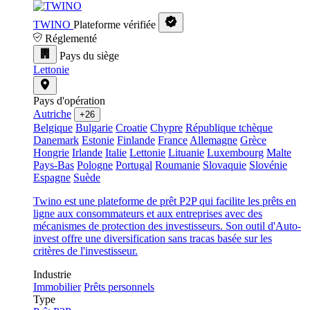
TWINO
Plateforme vérifiée
Réglementé
Pays du siège
Lettonie
Pays d'opération
Autriche
+26
Belgique
Bulgarie
Croatie
Chypre
République tchèque
Danemark
Estonie
Finlande
France
Allemagne
Grèce
Hongrie
Irlande
Italie
Lettonie
Lituanie
Luxembourg
Malte
Pays-Bas
Pologne
Portugal
Roumanie
Slovaquie
Slovénie
Espagne
Suède
Twino est une plateforme de prêt P2P qui facilite les prêts en
ligne aux consommateurs et aux entreprises avec des
mécanismes de protection des investisseurs. Son outil d'Auto-
invest offre une diversification sans tracas basée sur les
critères de l'investisseur.
Industrie
Immobilier
Prêts personnels
Type