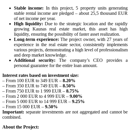
Stable income:
In this project, 5 property units generating
stable rental income are pledged – about 25,5 thousand EUR
of net income per year.
High liquidity:
Due to the strategic location and the rapidly
growing Kaunas real estate market, this asset has high
liquidity, ensuring the possibility of faster asset realization.
Long-term experience:
The project owner, with 27 years of
experience in the real estate sector, consistently implements
various projects, demonstrating a high level of professionalism
and deep market knowledge.
Additional security:
The company’s CEO provides a
personal guarantee for the entire loan amount.
Interest rates based on investment size:
– From 100 EUR to 349 EUR –
8.20%
– From 350 EUR to 749 EUR –
8.50%
– From 750 EUR to 1 999 EUR –
8.75%
– From 2 000 EUR to 4 999 EUR –
9.00%
– From 5 000 EUR to 14 999 EUR –
9.25%
– From 15 000 EUR –
9.50%
Important:
separate investments are not aggregated and cannot be
combined.
About the Project: