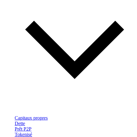
Capitaux propres
Dette
Prêt P2P
Tokenisé