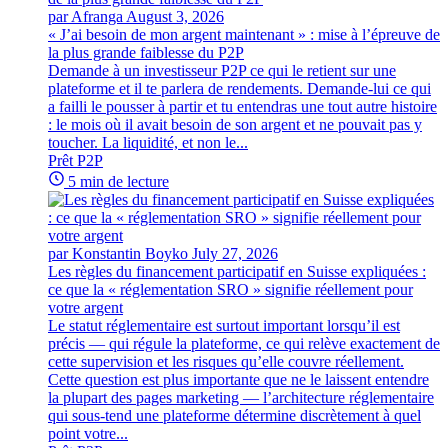
par Afranga
August 3, 2026
« J’ai besoin de mon argent maintenant » : mise à l’épreuve de
la plus grande faiblesse du P2P
Demande à un investisseur P2P ce qui le retient sur une
plateforme et il te parlera de rendements. Demande-lui ce qui
a failli le pousser à partir et tu entendras une tout autre histoire
: le mois où il avait besoin de son argent et ne pouvait pas y
toucher. La liquidité, et non le...
Prêt P2P
5 min de lecture
par Konstantin Boyko
July 27, 2026
Les règles du financement participatif en Suisse expliquées :
ce que la « réglementation SRO » signifie réellement pour
votre argent
Le statut réglementaire est surtout important lorsqu’il est
précis — qui régule la plateforme, ce qui relève exactement de
cette supervision et les risques qu’elle couvre réellement.
Cette question est plus importante que ne le laissent entendre
la plupart des pages marketing — l’architecture réglementaire
qui sous-tend une plateforme détermine discrètement à quel
point votre...