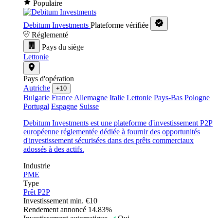
Populaire
Debitum Investments
Plateforme vérifiée
Réglementé
Pays du siège
Lettonie
Pays d'opération
Autriche
+10
Bulgarie
France
Allemagne
Italie
Lettonie
Pays-Bas
Pologne
Portugal
Espagne
Suisse
Debitum Investments est une plateforme d'investissement P2P
européenne réglementée dédiée à fournir des opportunités
d'investissement sécurisées dans des prêts commerciaux
adossés à des actifs.
Industrie
PME
Type
Prêt P2P
Investissement min.
€10
Rendement annoncé
14.83%