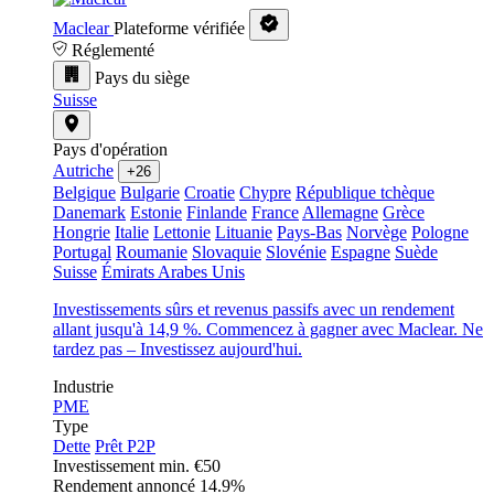
Maclear
Plateforme vérifiée
Réglementé
Pays du siège
Suisse
Pays d'opération
Autriche
+26
Belgique
Bulgarie
Croatie
Chypre
République tchèque
Danemark
Estonie
Finlande
France
Allemagne
Grèce
Hongrie
Italie
Lettonie
Lituanie
Pays-Bas
Norvège
Pologne
Portugal
Roumanie
Slovaquie
Slovénie
Espagne
Suède
Suisse
Émirats Arabes Unis
Investissements sûrs et revenus passifs avec un rendement
allant jusqu'à 14,9 %. Commencez à gagner avec Maclear. Ne
tardez pas – Investissez aujourd'hui.
Industrie
PME
Type
Dette
Prêt P2P
Investissement min.
€50
Rendement annoncé
14.9%