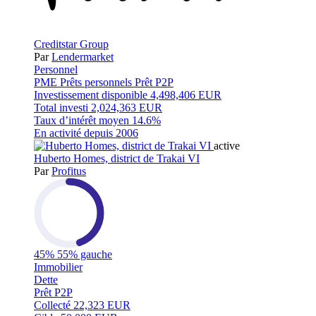
Creditstar Group
Par
Lendermarket
Personnel
PME
Prêts personnels
Prêt P2P
Investissement disponible
4,498,406 EUR
Total investi
2,024,363 EUR
Taux d’intérêt moyen
14.6%
En activité depuis
2006
active
Huberto Homes, district de Trakai VI
Par
Profitus
45%
55% gauche
Immobilier
Dette
Prêt P2P
Collecté
22,323 EUR