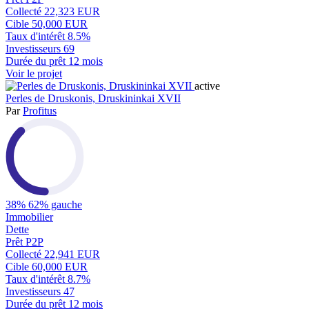
Collecté
22,323 EUR
Cible
50,000 EUR
Taux d'intérêt
8.5%
Investisseurs
69
Durée du prêt
12 mois
Voir le projet
active
Perles de Druskonis, Druskininkai XVII
Par
Profitus
38%
62% gauche
Immobilier
Dette
Prêt P2P
Collecté
22,941 EUR
Cible
60,000 EUR
Taux d'intérêt
8.7%
Investisseurs
47
Durée du prêt
12 mois