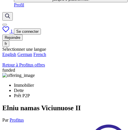
Profil
1
Se connecter
Rejoindre
fr
Sélectionner une langue
English
German
French
Retour à Profitus offres
funded
Immobilier
Dette
Prêt P2P
Elniu namas Viciunuose II
Par
Profitus