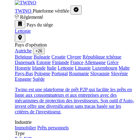
TWINO
Plateforme vérifiée
Réglementé
Pays du siège
Lettonie
Pays d'opération
Autriche
+26
Belgique
Bulgarie
Croatie
Chypre
République tchèque
Danemark
Estonie
Finlande
France
Allemagne
Grèce
Hongrie
Irlande
Italie
Lettonie
Lituanie
Luxembourg
Malte
Pays-Bas
Pologne
Portugal
Roumanie
Slovaquie
Slovénie
Espagne
Suède
Twino est une plateforme de prêt P2P qui facilite les prêts en
ligne aux consommateurs et aux entreprises avec des
mécanismes de protection des investisseurs. Son outil d'Auto-
invest offre une diversification sans tracas basée sur les
critères de l'investisseur.
Industrie
Immobilier
Prêts personnels
Type