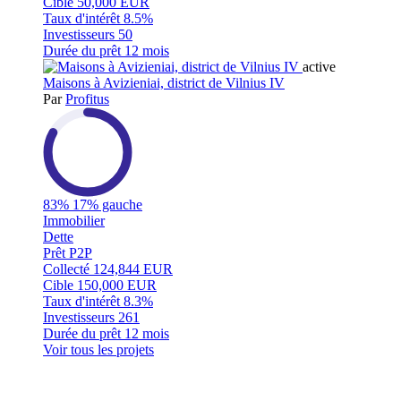
Cible
50,000 EUR
Taux d'intérêt
8.5%
Investisseurs
50
Durée du prêt
12 mois
active
Maisons à Avizieniai, district de Vilnius IV
Par
Profitus
83%
17% gauche
Immobilier
Dette
Prêt P2P
Collecté
124,844 EUR
Cible
150,000 EUR
Taux d'intérêt
8.3%
Investisseurs
261
Durée du prêt
12 mois
Voir tous les projets