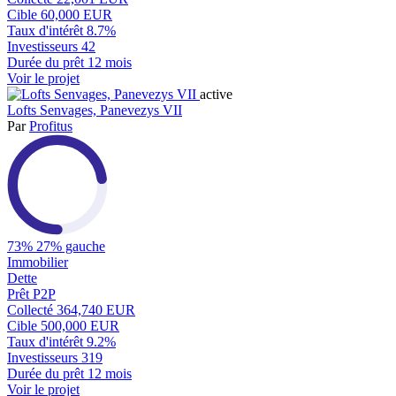
Cible
60,000 EUR
Taux d'intérêt
8.7%
Investisseurs
42
Durée du prêt
12 mois
Voir le projet
active
Lofts Senvages, Panevezys VII
Par
Profitus
73%
27% gauche
Immobilier
Dette
Prêt P2P
Collecté
364,740 EUR
Cible
500,000 EUR
Taux d'intérêt
9.2%
Investisseurs
319
Durée du prêt
12 mois
Voir le projet