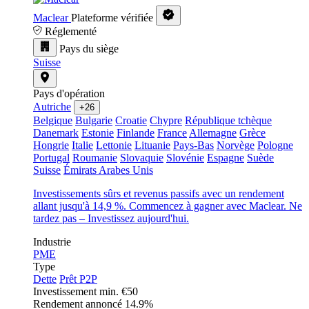
Maclear
Plateforme vérifiée
Réglementé
Pays du siège
Suisse
Pays d'opération
Autriche
+26
Belgique
Bulgarie
Croatie
Chypre
République tchèque
Danemark
Estonie
Finlande
France
Allemagne
Grèce
Hongrie
Italie
Lettonie
Lituanie
Pays-Bas
Norvège
Pologne
Portugal
Roumanie
Slovaquie
Slovénie
Espagne
Suède
Suisse
Émirats Arabes Unis
Investissements sûrs et revenus passifs avec un rendement
allant jusqu'à 14,9 %. Commencez à gagner avec Maclear. Ne
tardez pas – Investissez aujourd'hui.
Industrie
PME
Type
Dette
Prêt P2P
Investissement min.
€50
Rendement annoncé
14.9%