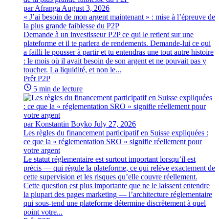
par Afranga
August 3, 2026
« J’ai besoin de mon argent maintenant » : mise à l’épreuve de
la plus grande faiblesse du P2P
Demande à un investisseur P2P ce qui le retient sur une
plateforme et il te parlera de rendements. Demande-lui ce qui
a failli le pousser à partir et tu entendras une tout autre histoire
: le mois où il avait besoin de son argent et ne pouvait pas y
toucher. La liquidité, et non le...
Prêt P2P
5 min de lecture
par Konstantin Boyko
July 27, 2026
Les règles du financement participatif en Suisse expliquées :
ce que la « réglementation SRO » signifie réellement pour
votre argent
Le statut réglementaire est surtout important lorsqu’il est
précis — qui régule la plateforme, ce qui relève exactement de
cette supervision et les risques qu’elle couvre réellement.
Cette question est plus importante que ne le laissent entendre
la plupart des pages marketing — l’architecture réglementaire
qui sous-tend une plateforme détermine discrètement à quel
point votre...