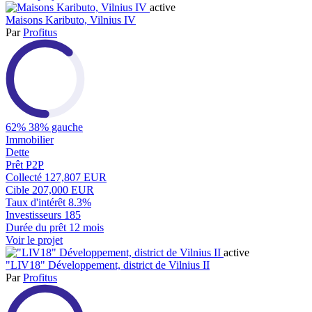
active
Maisons Kaributo, Vilnius IV
Par
Profitus
62%
38% gauche
Immobilier
Dette
Prêt P2P
Collecté
127,807 EUR
Cible
207,000 EUR
Taux d'intérêt
8.3%
Investisseurs
185
Durée du prêt
12 mois
Voir le projet
active
"LIV18" Développement, district de Vilnius II
Par
Profitus