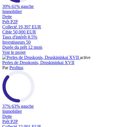
39%
61% gauche
Immobilier
Dette
Prêt P2P
Collecté
19,397 EUR
Cible
50,000 EUR
Taux d'intérêt
8.5%
Investisseurs
50
Durée du prêt
12 mois
Voir le projet
active
Perles de Druskonis, Druskininkai XVII
Par
Profitus
37%
63% gauche
Immobilier
Dette
Prêt P2P
Collecté
22,001 EUR