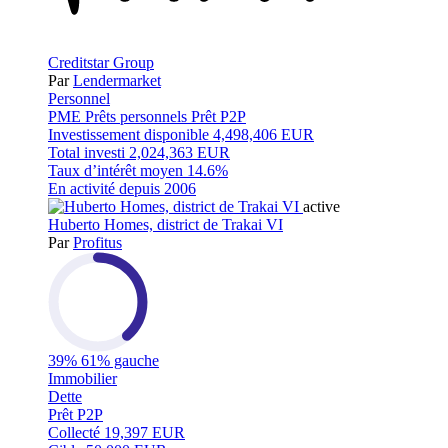
Creditstar Group
Par
Lendermarket
Personnel
PME
Prêts personnels
Prêt P2P
Investissement disponible
4,498,406 EUR
Total investi
2,024,363 EUR
Taux d’intérêt moyen
14.6%
En activité depuis
2006
active
Huberto Homes, district de Trakai VI
Par
Profitus
39%
61% gauche
Immobilier
Dette
Prêt P2P
Collecté
19,397 EUR