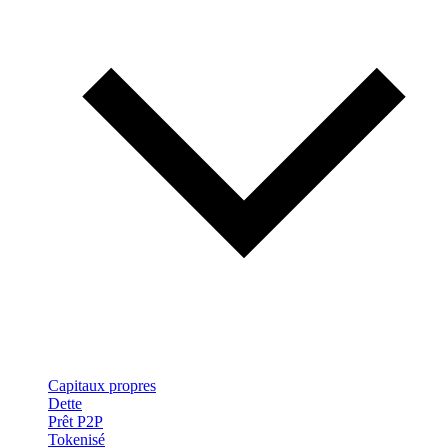
Capitaux propres
Dette
Prêt P2P
Tokenisé