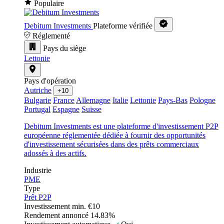
Populaire
Debitum Investments
Plateforme vérifiée
Réglementé
Pays du siège
Lettonie
Pays d'opération
Autriche
+10
Bulgarie
France
Allemagne
Italie
Lettonie
Pays-Bas
Pologne
Portugal
Espagne
Suisse
Debitum Investments est une plateforme d'investissement P2P
européenne réglementée dédiée à fournir des opportunités
d'investissement sécurisées dans des prêts commerciaux
adossés à des actifs.
Industrie
PME
Type
Prêt P2P
Investissement min.
€10
Rendement annoncé
14.83%