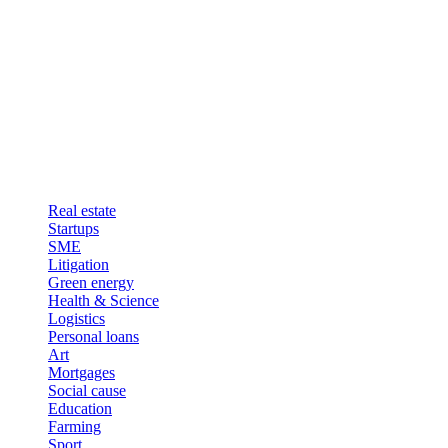
Real estate
Startups
SME
Litigation
Green energy
Health & Science
Logistics
Personal loans
Art
Mortgages
Social cause
Education
Farming
Sport