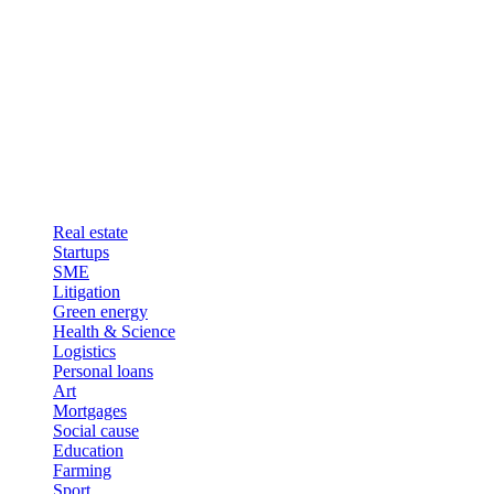
Real estate
Startups
SME
Litigation
Green energy
Health & Science
Logistics
Personal loans
Art
Mortgages
Social cause
Education
Farming
Sport