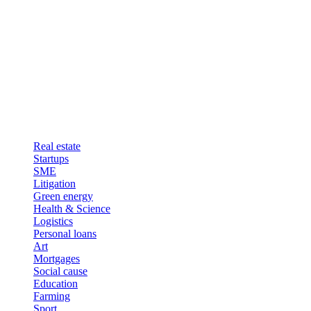
Real estate
Startups
SME
Litigation
Green energy
Health & Science
Logistics
Personal loans
Art
Mortgages
Social cause
Education
Farming
Sport